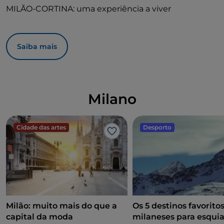
MILÃO-CORTINA: uma experiência a viver
Saiba mais
Milano
Cidade das artes
Desporto
Gosto
Milão: muito mais do que a
Os 5 destinos favorito
capital da moda
milaneses para esquia