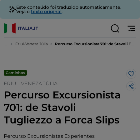
Este conteúdo foi traduzido automaticamente.
Veja o
texto original
.
...
Friul-Veneza Júlia
Percurso Excursionista 701: de Stavoli Tugliezzo a Forca Slips
Caminhos
Gos
FRIUL-VENEZA JÚLIA
Percurso Excursionista
701: de Stavoli
Tugliezzo a Forca Slips
Percurso Excursionistas Experientes