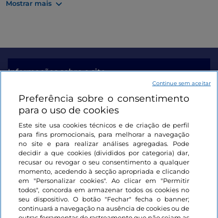
Mostrar mais
Características do percurso
Distância
: 6,7 km
Altitude máxima
: 1855 m
Altitude mínima
: 524 m
Informações sobre o site
Continue sem aceitar
Preferência sobre o consentimento
Ligações úteis
Descarregue o mapa GPX do percurso
para o uso de cookies
Este site usa cookies técnicos e de criação de perfil
Iniciar sessão
para fins promocionais, para melhorar a navegação
no site e para realizar análises agregadas. Pode
Map data @
OpenStreetMap contributors
, @
Club
Mantenha-se em contacto
decidir a que cookies (divididos por categoria) dar,
Alpino Italiano
recusar ou revogar o seu consentimento a qualquer
momento, acedendo à secção apropriada e clicando
Os dados estão disponíveis ao abrigo da Open Data
em "Personalizar cookies". Ao clicar em "Permitir
Commons Open Database License (ODbL).
todos", concorda em armazenar todos os cookies no
seu dispositivo. O botão "Fechar" fecha o banner;
continuará a navegação na ausência de cookies ou de
outras ferramentas de rastreamento que não sejam as