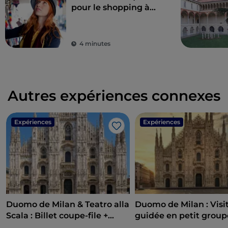
pour le shopping à
Milan : mode
exclusive à petits prix
4 minutes
Autres expériences connexes
Expériences
Expériences
J’aime
Duomo de Milan & Teatro alla
Duomo de Milan : Visi
Scala : Billet coupe-file +
guidée en petit group
Visite guidée
Accès au toit