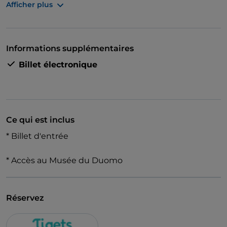
Afficher plus
Montez sur le toit pour admirer la ville et les statues
environnantes. Ne manquez pas d'examiner les
autels ornés et les sculptures à l'intérieur.
Informations supplémentaires
Billet électronique
Ce qui est inclus
* Billet d'entrée
* Accès au Musée du Duomo
Réservez