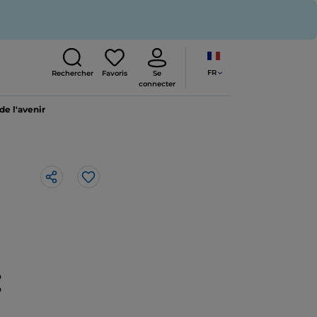
FR
Rechercher
Favoris
Se
connecter
de l'avenir
J’aime
: