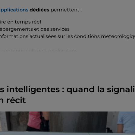
applications
dédiées
permettent :
raire en temps réel
hébergements et des services
informations actualisées sur les conditions météorologiqu
 contenus culturels géolocalisés
onnalités constituent une aide précieuse non seulement
s aussi pour ceux qui entreprennent le chemin pour la 
 un week-end ou pour une courte expérience immersive.
 intelligentes : quand la signal
n récit