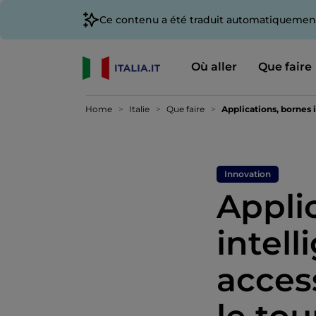
Ce contenu a été traduit automatiquement
Où aller
Que faire
Home
Italie
Que faire
Applications, bornes i
Innovation
Appli
intell
acces