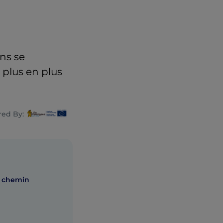
ins se
 plus en plus
ed By:
n chemin