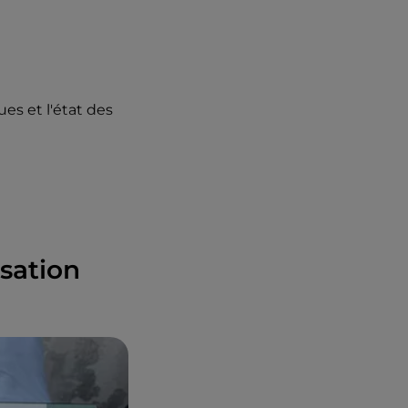
es et l'état des
 pour les pèlerins
première fois,
isation