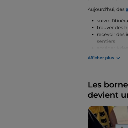
Aujourd'hui, des
suivre l'itiné
trouver des 
recevoir des 
sentiers
accéder à des
Afficher plus
Toutes ces foncti
expérimentés, mai
que ce soit pour
Les bornes
devient u