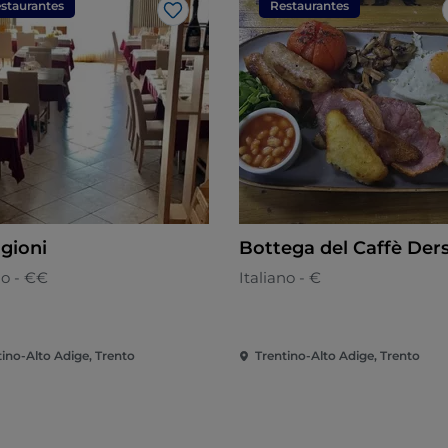
staurantes
Restaurantes
Me gusta
agioni
Bottega del Caffè Der
no - €€
Italiano - €
tino-Alto Adige, Trento
Trentino-Alto Adige, Trento