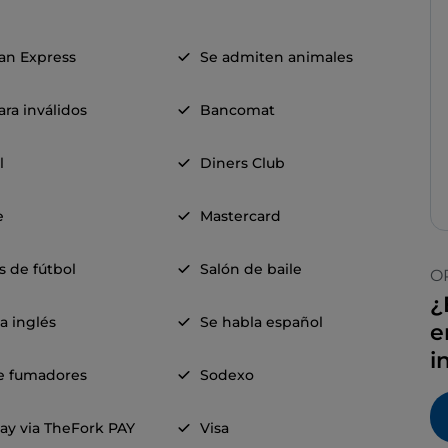
an Express
Se admiten animales
ra inválidos
Bancomat
l
Diners Club
e
Mastercard
s de fútbol
Salón de baile
O
¿
a inglés
Se habla español
e
i
e fumadores
Sodexo
ay via TheFork PAY
Visa