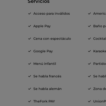
Servicios
Acceso para inválidos
Americ
Apple Pay
Baño pa
Cena con espectáculo
Cocktai
Google Pay
Karaok
Menú infantil
Partido
Se habla francés
Se habl
Se habla alemán
Zona d
TheFork PAY
UnionP