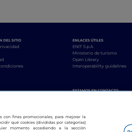
 DEL SITIO
ENLACES ÚTILES
privacidad
ENIT S.p.A.
Ministerio de turismo
ad
Open Library
condiciones
Interoperability guidelines
ESTAMOS EN CONTACTO
les con fines promocionales, para mejorar la
ecidir qué cookies (divididas por categorías)
lquier momento accediendo a la sección
Pe