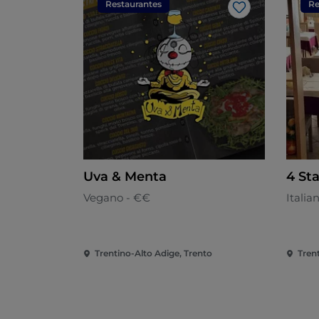
Restaurantes
Re
Me gusta
Uva & Menta
4 St
Vegano - €€
Italia
Trentino-Alto Adige, Trento
Tren