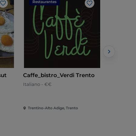
Restaurantes
Restaura
Me gusta
Me gusta
sut
Caffe_bistro_Verdi Trento
Dal Marc
Italiano - €€
Trentina - 
Trentino-Alto Adige, Trento
Trentino-Al