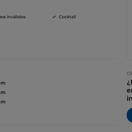
ra inválidos
Cocktail
O
¿
 am
e
 am
i
 am