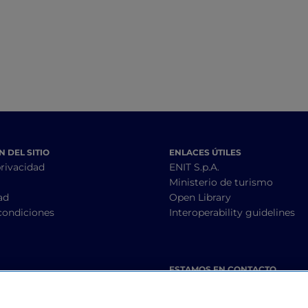
 DEL SITIO
ENLACES ÚTILES
privacidad
ENIT S.p.A.
Ministerio de turismo
ad
Open Library
condiciones
Interoperability guidelines
ESTAMOS EN CONTACTO