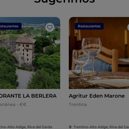
staurantes
Restaurantes
Me gusta
TORANTE LA BERLERA
Agritur Eden Marone
erránea - €€
Trentina
tino-Alto Adige, Riva del Garda
Trentino-Alto Adige, Riva del Ga