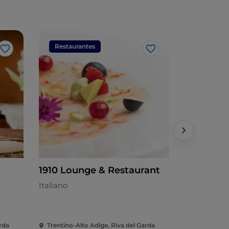
Restaurantes
Restaura
Me gusta
Me gusta
1910 Lounge & Restaurant
Ristorant
Italiano
Pizzería - 
rda
Trentino-Alto Adige, Riva del Garda
Trentino-Al