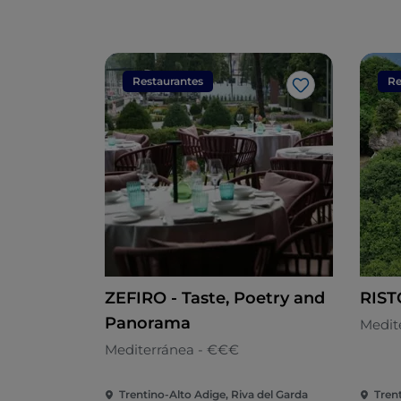
Restaurantes
Re
Me gusta
ZEFIRO - Taste, Poetry and
RIS
Panorama
Medit
Mediterránea - €€€
Trentino-Alto Adige, Riva del Garda
Tren