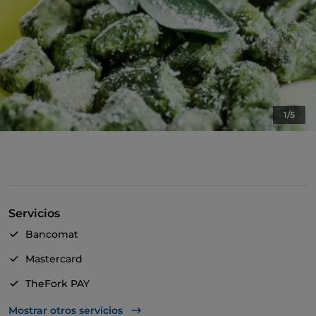
1/5
Servicios
Bancomat
Mastercard
TheFork PAY
UnionPay via TheFork PAY
Mostrar otros servicios