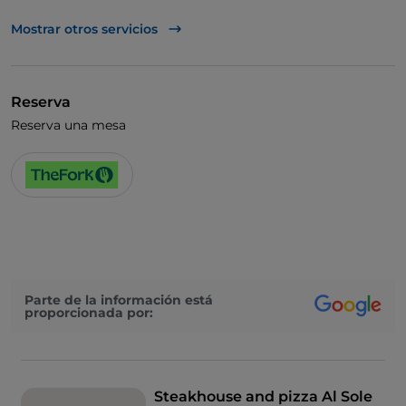
TheFork PAY
Mostrar otros servicios
UnionPay via TheFork PAY
Visa
Reserva
Acceso para inválidos
Reserva una mesa
Se admiten animales
Baño para inválidos
Cocktail
Se habla inglés
Menú infantil
Parte de la información está
Wi-Fi
proporcionada por:
Steakhouse and pizza Al Sole