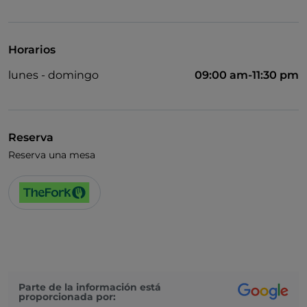
TheFork PAY
UnionPay via TheFork PAY
Horarios
Visa
lunes - domingo
09:00 am-11:30 pm
Acceso para inválidos
Baño para inválidos
Cocktail
Reserva
Reserva una mesa
Se habla alemán
Se habla inglés
Partidos de fútbol
Wi-Fi
Parte de la información está
proporcionada por: