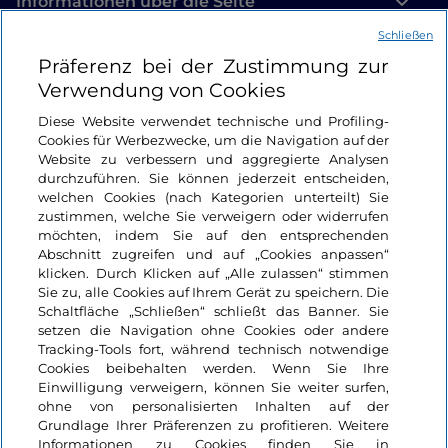
Informationen über die Seite
Schließen
Nützliche Links
Präferenz bei der Zustimmung zur
Verwendung von Cookies
Login
Diese Website verwendet technische und Profiling-
Cookies für Werbezwecke, um die Navigation auf der
Bleiben wir in Kontakt
Website zu verbessern und aggregierte Analysen
durchzuführen. Sie können jederzeit entscheiden,
welchen Cookies (nach Kategorien unterteilt) Sie
zustimmen, welche Sie verweigern oder widerrufen
möchten, indem Sie auf den entsprechenden
Abschnitt zugreifen und auf „Cookies anpassen“
klicken. Durch Klicken auf „Alle zulassen“ stimmen
Sie zu, alle Cookies auf Ihrem Gerät zu speichern. Die
Schaltfläche „Schließen“ schließt das Banner. Sie
setzen die Navigation ohne Cookies oder andere
Tracking-Tools fort, während technisch notwendige
Cookies beibehalten werden. Wenn Sie Ihre
Einwilligung verweigern, können Sie weiter surfen,
ohne von personalisierten Inhalten auf der
Grundlage Ihrer Präferenzen zu profitieren. Weitere
Informationen zu Cookies finden Sie in