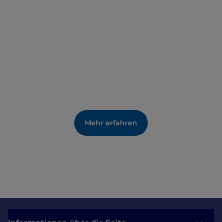
Vergangenheit angehören, sondern vielmehr über
die Funktion der einfachen Gegenstände
nachzudenken, die von den Almhirten verwendet
werden, die alle original erhalten sind und auf den
Almen des Val Rendena und jenen Judikariens
gesammelt wurden.
Mehr erfahren