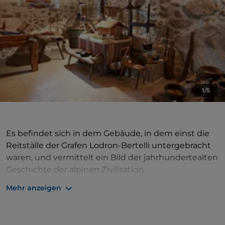
1/5
Es befindet sich in dem Gebäude, in dem einst die
Reitställe der Grafen Lodron-Bertelli untergebracht
waren, und vermittelt ein Bild der jahrhundertealten
Geschichte der alpinen Zivilisation.
Mehr anzeigen
Die Sammlung, die aus der Schenkung von Gianluigi
Rocca an die Gemeinde Caderzone stammt, umfasst
250 Gegenstände aus der Tradition der pastoralen