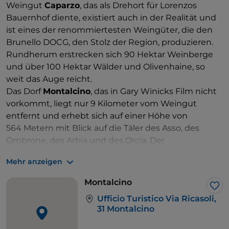
Weingut
Caparzo
, das als Drehort für Lorenzos
Bauernhof diente, existiert auch in der Realität und
ist eines der renommiertesten Weingüter, die den
Brunello DOCG, den Stolz der Region, produzieren.
Rundherum erstrecken sich 90 Hektar Weinberge
und über 100 Hektar Wälder und Olivenhaine, so
weit das Auge reicht.
Das Dorf
Montalcino
, das in Gary Winicks Film nicht
vorkommt, liegt nur 9 Kilometer vom Weingut
entfernt und erhebt sich auf einer Höhe von
564 Metern mit Blick auf die Täler des Asso, des
Ombrone, des Arbia und des Orcia. Der
Höhenunterschied, um das mittelalterliche Dorf zu
Mehr anzeigen
erreichen, ist beträchtlich und auf dem Weg dorthin
kann man nicht umhin, an die Radfahrer zu denken,
Montalcino
die am „Vintage“-Radrennen der Eroica teilnehmen,
Lik
Ufficio Turistico Via Ricasoli,
hoch auf den Pedalen, um die Steigungen von 15 %
31 Montalcino
und die scharfen Kurven zu überwinden, die zum
Ziel führen. Die Belohnung ist die mittelalterliche