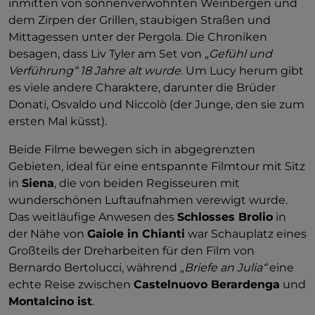
inmitten von sonnenverwöhnten Weinbergen und
dem Zirpen der Grillen, staubigen Straßen und
Mittagessen unter der Pergola. Die Chroniken
besagen, dass Liv Tyler am Set von „
Gefühl und
Verführung“ 18 Jahre alt wurde
. Um Lucy herum gibt
es viele andere Charaktere, darunter die Brüder
Donati, Osvaldo und Niccolò (der Junge, den sie zum
ersten Mal küsst).
Beide Filme bewegen sich in abgegrenzten
Gebieten, ideal für eine entspannte Filmtour mit Sitz
in
Siena
, die von beiden Regisseuren mit
wunderschönen Luftaufnahmen verewigt wurde.
Das weitläufige Anwesen des
Schlosses Brolio
in
der Nähe von
Gaiole in Chianti
war Schauplatz eines
Großteils der Dreharbeiten für den Film von
Bernardo Bertolucci, während „
Briefe an Julia“
eine
echte Reise zwischen
Castelnuovo Berardenga
und
Montalcino ist
.