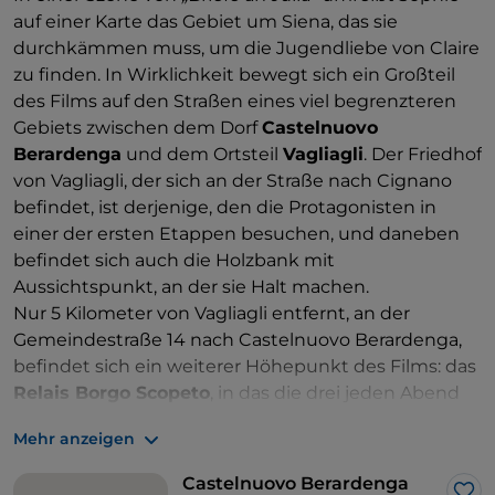
auf einer Karte das Gebiet um Siena, das sie
durchkämmen muss, um die Jugendliebe von Claire
zu finden. In Wirklichkeit bewegt sich ein Großteil
des Films auf den Straßen eines viel begrenzteren
Gebiets zwischen dem Dorf
Castelnuovo
Berardenga
und dem Ortsteil
Vagliagli
. Der Friedhof
von Vagliagli, der sich an der Straße nach Cignano
befindet, ist derjenige, den die Protagonisten in
einer der ersten Etappen besuchen, und daneben
befindet sich auch die Holzbank mit
Aussichtspunkt, an der sie Halt machen.
Nur 5 Kilometer von Vagliagli entfernt, an der
Gemeindestraße 14 nach Castelnuovo Berardenga,
befindet sich ein weiterer Höhepunkt des Films: das
Relais Borgo Scopeto
, in das die drei jeden Abend
zurückkehren und wo mehrere Dreharbeiten
Mehr anzeigen
stattfanden. Filmfans können ausdrücklich darum
bitten, in Sophies Zimmer zu übernachten.
Castelnuovo Berardenga