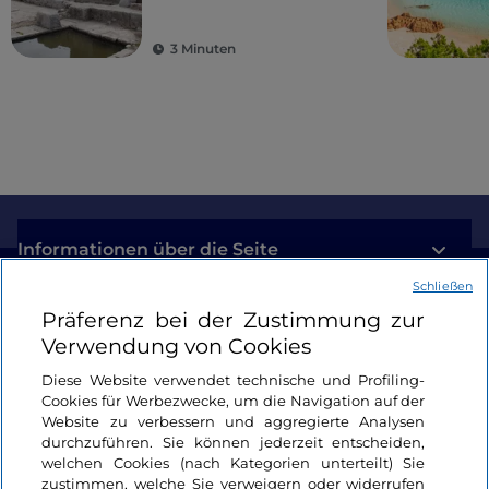
antike Kolonien
3 Minuten
Informationen über die Seite
Schließen
Nützliche Links
Präferenz bei der Zustimmung zur
Verwendung von Cookies
Login
Diese Website verwendet technische und Profiling-
Cookies für Werbezwecke, um die Navigation auf der
Bleiben wir in Kontakt
Website zu verbessern und aggregierte Analysen
durchzuführen. Sie können jederzeit entscheiden,
welchen Cookies (nach Kategorien unterteilt) Sie
zustimmen, welche Sie verweigern oder widerrufen