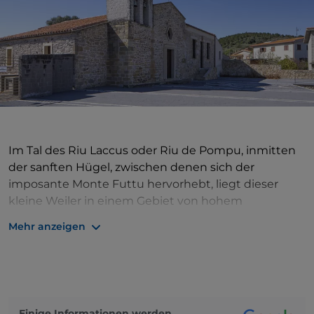
Im Tal des Riu Laccus oder Riu de Pompu, inmitten
der sanften Hügel, zwischen denen sich der
imposante Monte Futtu hervorhebt, liegt dieser
kleine Weiler in einem Gebiet von hohem
geologischem Interesse: Hier befinden sich nämlich
Mehr anzeigen
die Grundgesteine des nahen Monte Arci, darunter
Achat, Karneol und Amethyst. Ein steiniges, aber
auch grünes Land, das von Wäldern aus Flaum-,
Stein- und Korkeichen umgebene Pompu. Der
Name ist mit einer Legende verbunden, die sich
Einige Informationen werden