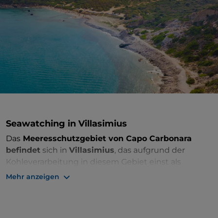
Seawatching in Villasimius
Das
Meeresschutzgebiet von Capo Carbonara
befindet
sich in
Villasimius
, das aufgrund der
Kohleverarbeitung in diesem Gebiet einst als
Carbonara bekannt war. Es ist ein unberührter
Mehr anzeigen
Meeresabschnitt, der die
Küste zwischen Capo Boi
und Punta Porceddus
, die Inseln von Cavoli,
Serpentara, Variglioni und mehrere seichte