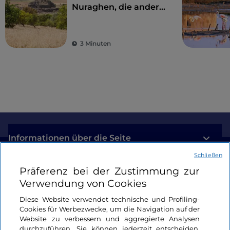
Nuraghen, die andere
Seite Sardiniens
3 Minuten
Informationen über die Seite
Schließen
Nützliche Links
Präferenz bei der Zustimmung zur
Verwendung von Cookies
Login
Diese Website verwendet technische und Profiling-
Cookies für Werbezwecke, um die Navigation auf der
Bleiben wir in Kontakt
Website zu verbessern und aggregierte Analysen
durchzuführen. Sie können jederzeit entscheiden,