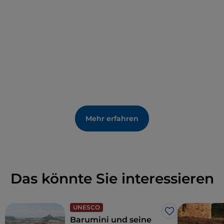
Eine atemberaubende Landschaft eröffnet sich
Ihnen, wenn Sie zwischen den
Granitfelsen
hindurch schwimmen, die Vertiefungen, Zinnen und
Spalten bilden. Wenn Sie die Küste
entlangspazieren, gelangen Sie stattdessen zu
Buchten mit feinem Sand, die zwischen felsigen
Landzungen versteckt sind, vorbei an antiken
Wachtürmen, die in Zeiten barbarischer Invasionen
das Meer überwachten.
Mehr erfahren
Das könnte Sie interessieren
UNESCO
Like
Barumini und seine