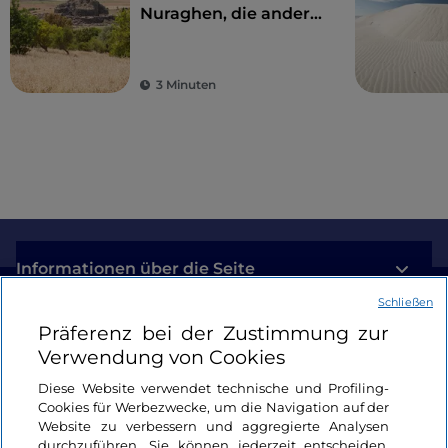
Nuraghen, die andere
Seite Sardiniens
3 Minuten
Informationen über die Seite
Schließen
Nützliche Links
Präferenz bei der Zustimmung zur
Verwendung von Cookies
Login
Diese Website verwendet technische und Profiling-
Cookies für Werbezwecke, um die Navigation auf der
Bleiben wir in Kontakt
Website zu verbessern und aggregierte Analysen
durchzuführen. Sie können jederzeit entscheiden,