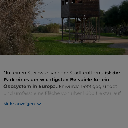
Nur einen Steinwurf von der Stadt entfernt
, ist der
Park eines der wichtigsten Beispiele für ein
Ökosystem in Europa.
. Er wurde 1999 gegründet
und umfasst eine Fläche von über 1.600 Hektar, auf
der
zahllose Tierarten
ihren idealen Lebensraum
Mehr anzeigen
gefunden haben. Es gibt viele interessante Routen,
die sich durch dieses Feuchtgebiet schlängeln. Sie
können sie zu Fuß oder mit dem Fahrrad erkunden,
aber auch an geführten Touren zur