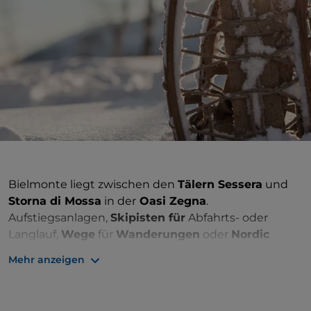
Bielmonte liegt zwischen den
Tälern Sessera
und
Storna di Mossa
in der
Oasi Zegna
.
Aufstiegsanlagen,
Skipisten für
Abfahrts- oder
Langlauf,
Wege
für
Wanderungen
oder
Nordic
Walking machen
es zu einem beliebten Ziel im
Mehr anzeigen
Winter wie im Sommer. Ein wunderschönes
Panorama, bei dem der Blick von der Poebene, der
Region Biella und den Alpen und vom Monviso bis