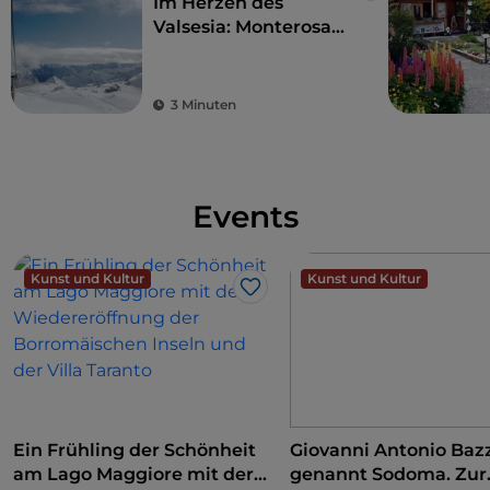
Im Herzen des
Valsesia: Monterosa
Ski und Alagna
3 Minuten
Events
Kunst und Kultur
Kunst und Kultur
Like
Ein Frühling der Schönheit
Giovanni Antonio Bazz
am Lago Maggiore mit der
genannt Sodoma. Zur