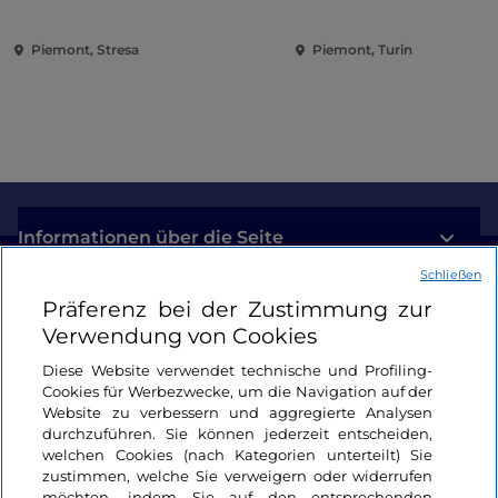
Wiedereröffnung der
Eroberung der Renai
Borromäischen Inseln und
Piemont, Stresa
Piemont, Turin
der Villa Taranto
Informationen über die Seite
Schließen
Nützliche Links
Präferenz bei der Zustimmung zur
Verwendung von Cookies
Login
Diese Website verwendet technische und Profiling-
Cookies für Werbezwecke, um die Navigation auf der
Bleiben wir in Kontakt
Website zu verbessern und aggregierte Analysen
durchzuführen. Sie können jederzeit entscheiden,
welchen Cookies (nach Kategorien unterteilt) Sie
zustimmen, welche Sie verweigern oder widerrufen
möchten, indem Sie auf den entsprechenden