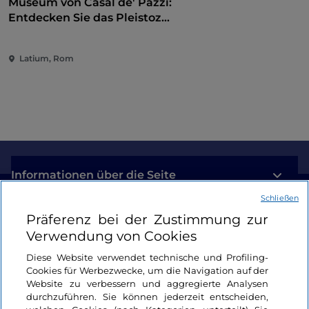
Museum von Casal de' Pazzi:
Entdecken Sie das Pleistozän
auf einem multisensorischen
Weg
Latium, Rom
Informationen über die Seite
Schließen
Nützliche Links
Präferenz bei der Zustimmung zur
Verwendung von Cookies
Login
Diese Website verwendet technische und Profiling-
Cookies für Werbezwecke, um die Navigation auf der
Bleiben wir in Kontakt
Website zu verbessern und aggregierte Analysen
durchzuführen. Sie können jederzeit entscheiden,