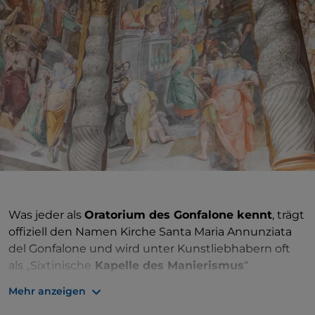
Was jeder als
Oratorium des Gonfalone kennt
, trägt
offiziell den Namen Kirche Santa Maria Annunziata
del Gonfalone und wird unter Kunstliebhabern oft
als „Sixtinische
Kapelle des Manierismus
“
bezeichnet. Der Spitzname sagt viel aus, auch weil
Mehr anzeigen
die echte Sixtinische Kapelle nur einen Kilometer