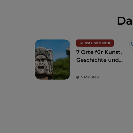
Da
Kunst und Kultur
7 Orte für Kunst,
Geschichte und
Kultur, eine Stunde
von Rom entfernt
5 Minuten