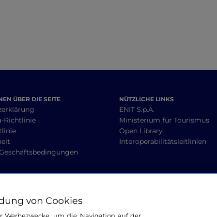
EN ÜBER DIE SEITE
NÜTZLICHE LINKS
zerklärung
ENIT S.p.A.
-Richtlinie
Ministerium für Tourismus
linie
Open Library
heit
Interoperabilitätsleitlinien
 Geschäftsbedingungen
BLEIBEN WIR IN KONTAKT
dung von Cookies
ür Werbezwecke, um die Navigation auf der