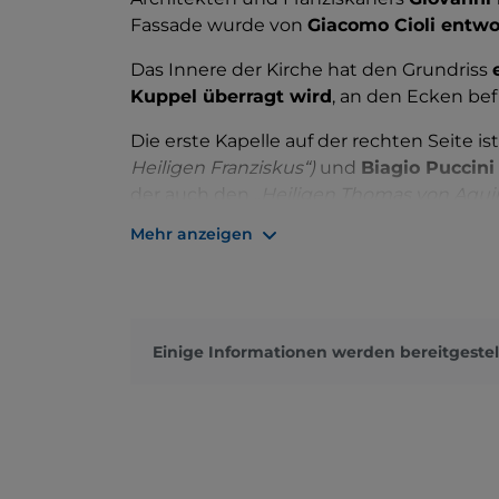
Fassade wurde von
Giacomo Cioli entw
Das Innere der Kirche hat den Grundriss
Kuppel überragt wird
, an den Ecken bef
Die erste Kapelle auf der rechten Seite 
Heiligen Franziskus“)
und
Biagio Puccini
der auch den „
Heiligen Thomas von Aqui
„
Heiligen Bonaventura“
über dem Eingang 
Mehr anzeigen
befindet sich der Freskenzyklus von
Luig
dem Martyrium
des Heiligen Paulus“ gew
In der ersten und zweiten Kapelle auf de
Giacinto Calandrucci
: „
Heiliger Antonius
Einige Informationen werden bereitgestel
Heiligen Anna“
. In der dritten Kapelle auf
delle Grazie“
, ein Fresko aus dem 15. Jahr
Das Gewölbe der Sakristei ist mit Freske
und „
Santi Paolo e Giovanni Crisostomo“
).