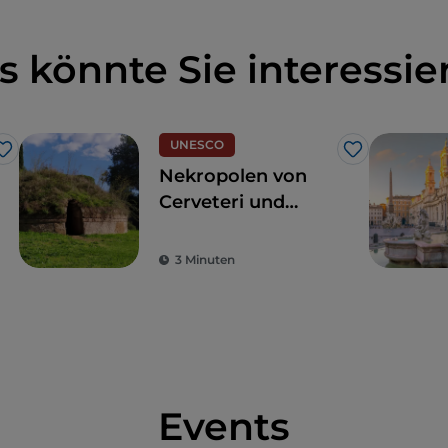
s könnte Sie interessie
UNESCO
Like
Like
Nekropolen von
Cerveteri und
Tarquinia, eine
Reise durch die
3 Minuten
Zeit
Events