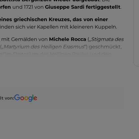
orfen
und 1721 von
Giuseppe Sardi fertiggestellt
.
eines griechischen Kreuzes, das von einer
inden sich vier Kapellen mit kleineren Kuppeln.
ist mit Gemälden von
Michele Rocca
(„
Stigmata des
(„
Martyrium des Heiligen Erasmus
“) geschmückt,
n“
im Oratorium des Heiligen Paulus und den
signiert hat. In der Hauptkapelle hingegen
i Garzi
, der der „
Bekehrung
,
Verkündigung und
idmet ist.
r linken Seite befinden sich zwei Werke von
 von Padua“
und die „
Heilige Familie mit der
lt von:
 der linken Seite befindet sich eine „
Madonna
hundert.
n von
Ignaz Stern bemalt
(„
Gloria della Vergine“