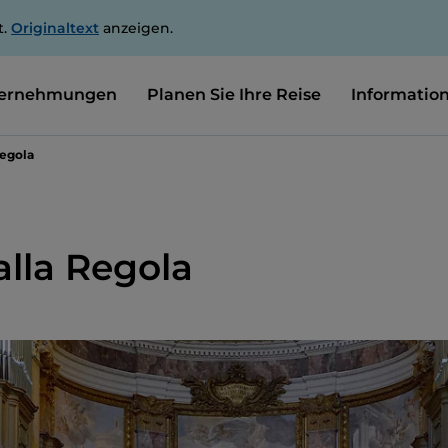
t.
Originaltext
anzeigen.
ernehmungen
Planen Sie Ihre Reise
Informatio
Regola
alla Regola