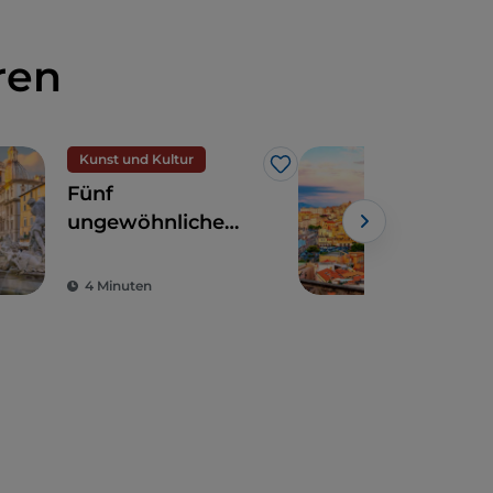
ren
Kunst und Kultur
Like
Fünf
Aus
ungewöhnliche
in 
Sehenswürdigkeiten
in Rom zwischen
4 Minuten
5 M
heilig und profan