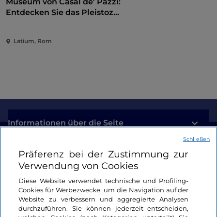
Museum von Casal de' Pazzi:
Entdecken Sie das Pleistozän
auf einem multisensorischen
Weg
Latium, Rom
Informationen über die Seite
Schließen
Nützliche Links
Präferenz bei der Zustimmung zur
Verwendung von Cookies
Login
Diese Website verwendet technische und Profiling-
Cookies für Werbezwecke, um die Navigation auf der
Bleiben wir in Kontakt
Website zu verbessern und aggregierte Analysen
durchzuführen. Sie können jederzeit entscheiden,