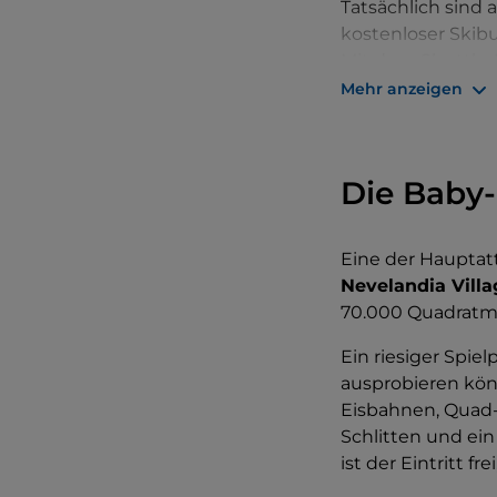
Tatsächlich sind 
kostenloser Skibu
Mit dem Shuttle-
Sappada 2000, ein
Mehr anzeigen
der Miravalle und
bringen, wo erfah
Die Baby-
Eine der Haupta
Nevelandia Villa
70.000 Quadratm
Ein riesiger Spiel
ausprobieren kön
Eisbahnen, Quad-
Schlitten und ein
ist der Eintritt f