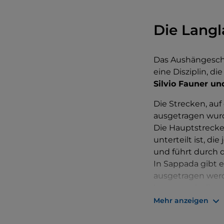
Die Langl
Das Aushängeschi
eine Disziplin, d
Silvio Fauner un
Die Strecken, au
ausgetragen wurde
Die Hauptstrecke
unterteilt ist, d
und führt durch d
In Sappada gibt 
ausgetragen werde
kurzem mit dieser
Mehr anzeigen