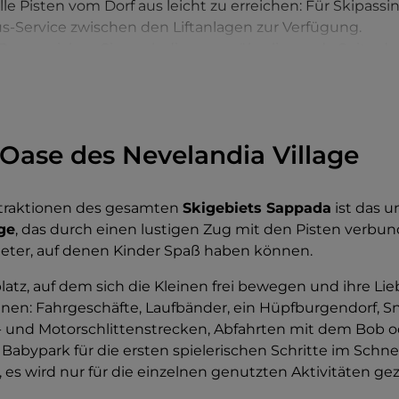
alle Pisten vom Dorf aus leicht zu erreichen: Für Skipassi
s-Service zwischen den Liftanlagen zur Verfügung.
Bus erreichen Sie auch die gegenüberliegende Seite des
 immer sonniges und landschaftlich reizvolles Skigebiet,
 der Hochbolt, Sie in große Höhe zu den roten und schw
rene Skifahrer ihr Können unter Beweis stellen können.
Oase des Nevelandia Village
ttraktionen des gesamten
Skigebiets Sappada
ist das 
ge
, das durch einen lustigen Zug mit den Pisten verbun
eter, auf denen Kinder Spaß haben können.
platz, auf dem sich die Kleinen frei bewegen und ihre Lie
nen: Fahrgeschäfte, Laufbänder, ein Hüpfburgendorf, S
 und Motorschlittenstrecken, Abfahrten mit dem Bob 
 Babypark für die ersten spielerischen Schritte im Schne
rei, es wird nur für die einzelnen genutzten Aktivitäten gez