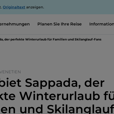
t.
Originaltext
anzeigen.
ernehmungen
Planen Sie Ihre Reise
Informatio
a, der perfekte Winterurlaub für Familien und Skilanglauf-Fans
 VENETIEN
biet Sappada, der
kte Winterurlaub f
ien und Skilanglauf