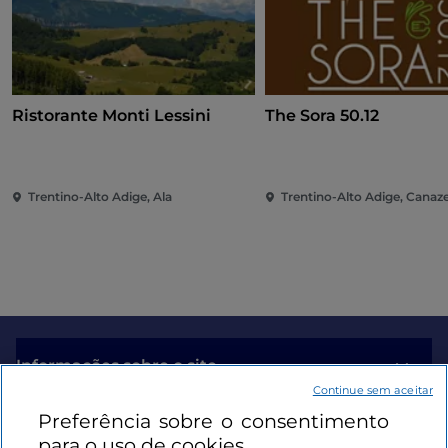
Ristorante Monti Lessini
The Sora 50.12
Trentino-Alto Adige, Ala
Trentino-Alto Adige, Canaze
Informações sobre o site
Continue sem aceitar
Preferência sobre o consentimento
Ligações úteis
para o uso de cookies