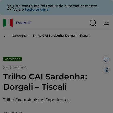
Este conteúdo foi traduzido automaticamente.
Veja o
texto original
.
...
Sardenha
Trilho CAI Sardenha: Dorgali – Tiscali
Caminhos
Gos
SARDENHA
Trilho CAI Sardenha:
Dorgali – Tiscali
Trilho Excursionistas Experientes
1 minuto