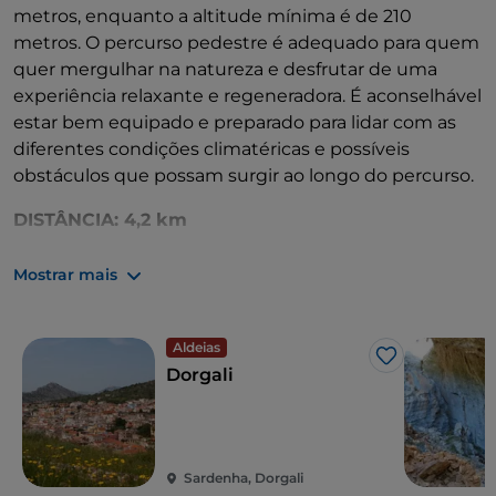
metros, enquanto a altitude mínima é de 210
metros. O percurso pedestre é adequado para quem
quer mergulhar na natureza e desfrutar de uma
experiência relaxante e regeneradora. É aconselhável
estar bem equipado e preparado para lidar com as
diferentes condições climatéricas e possíveis
obstáculos que possam surgir ao longo do percurso.
DISTÂNCIA: 4,2 km
ALTITUDE MÁXIMA: 382 m
Mostrar mais
ALTITUDE MÍNIMA: 210 m
Aldeias
Gosto
Dorgali
Mapa gpx:
https://geohub.webmapp.it/api/ec/track/download/3
Sardenha, Dorgali