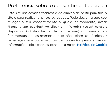
Preferência sobre o consentimento para o 
Este site usa cookies técnicos e de criação de perfil para fin
site e para realizar análises agregadas. Pode decidir a que cook
revogar o seu consentimento a qualquer momento, aced
"Personalizar cookies". Ao clicar em "Permitir todos", con
dispositivo. O botão "Fechar" fecha o banner; continuará a na
ferramentas de rastreamento que não sejam as técnicas. 
navegação sem poder usufruir de conteúdos personalizados 
informações sobre cookies, consulte a nossa
Política de Cooki
Experimente a atmos
mercados e aldeias de 
e iguarias KM0. Nos g
ruas decoradas fes