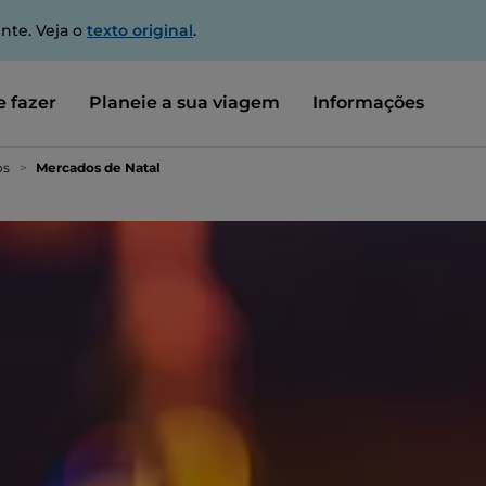
nte. Veja o
texto original
.
 fazer
Planeie a sua viagem
Informações
os
Mercados de Natal