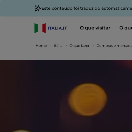
Este conteúdo foi traduzido automaticame
O que visitar
O que
Home
Itália
O que fazer
Compras e mercad