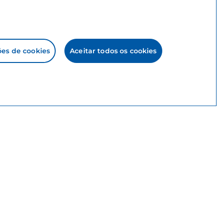
ões de cookies
Aceitar todos os cookies
zembro, são montados
mercados de rua típicos
ldeias, pode encontrar
 mercados de Natal,