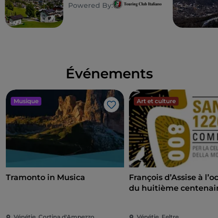
musique électronique et concerts
Powered By:
avec James Bond
des activités expérientielles à la montagne
des moments de convivialité et de
communauté
paysages naturels uniques des Dolomites
Événements
Chaque journée est conçue pour créer de véritables
liens, entre le rythme, la nature et les personnes.
Rosadira est ton rendez-vous estival sur les
Musique
Art et culture
Peaks of
J’aime
Sound
, où la musique et la nature se fondent en une
seule expérience. Un festival qui va au-delà du
concept traditionnel d'événement : c'est un
rituel
contemporain
, un lieu où chaque battement
musical crée une énergie partagée et où chaque
instant devient un souvenir.
Tramonto in Musica
François d’Assise à l’o
du huitième centenair
Ne manquez pas l’occasion de vivre l’été dans les
mort
montagnes de Cortina d’Ampezzo.
Vénétie, Cortina d'Ampezzo
Vénétie, Feltre