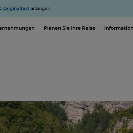
t.
Originaltext
anzeigen.
ernehmungen
Planen Sie Ihre Reise
Informatio