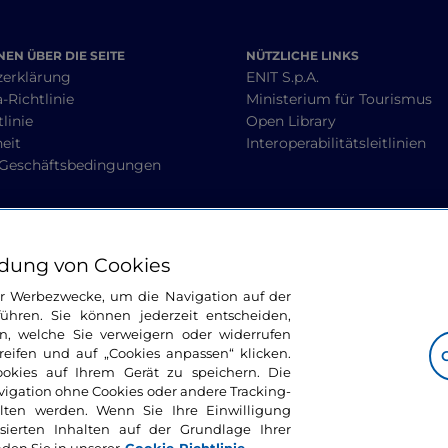
EN ÜBER DIE SEITE
NÜTZLICHE LINKS
zerklärung
ENIT S.p.A.
-Richtlinie
Ministerium für Tourismus
linie
Open Library
heit
Interoperabilitätsleitlinien
 Geschäftsbedingungen
BLEIBEN WIR IN KONTAKT
dung von Cookies
ür Werbezwecke, um die Navigation auf der
ühren. Sie können jederzeit entscheiden,
n, welche Sie verweigern oder widerrufen
ifen und auf „Cookies anpassen“ klicken.
ookies auf Ihrem Gerät zu speichern. Die
avigation ohne Cookies oder andere Tracking-
alten werden. Wenn Sie Ihre Einwilligung
sierten Inhalten auf der Grundlage Ihrer