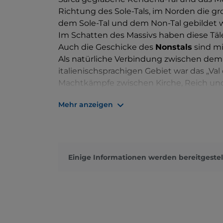
Richtung des Sole-Tals, im Norden die gr
dem Sole-Tal und dem Non-Tal gebildet w
Im Schatten des Massivs haben diese Täler
Auch die Geschicke des
Nonstals
sind mi
Als natürliche Verbindung zwischen de
italienischsprachigen Gebiet war das „Val 
Machtkämpfe zwischen Kirche, Reich und
Davon zeugen noch heute die zahlreichen
Mehr anzeigen
Thun) mit ihren Verteidigungsmauern, T
prachtvollen, raffinierten Innenräumen. A
großer Zahl, wie die eindrucksvolle
Wallf
nicht an beeindruckenden Naturlandscha
Molveno
mit dem zugehörigen Dorf, wobei
Einige Informationen werden bereitgestel
die Äpfel von höchster Qualität liefern: 
genannt.