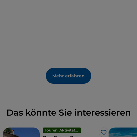
längste Fluss der Insel und bildet den
Lago
Omodeo
, ein künstliches Gewässer, das durch
einen imposanten hydroelektrischen Damm
entstanden ist. In diesem Gewässer spiegeln sich
die Hügel des Hinterlandes von Oristano wider,
auf denen Steineichen und Pappeln, Korkeichen
und Weiden wachsen.
Mehr erfahren
Das könnte Sie interessieren
Touren, Aktivitäten und Erlebnisse
Like