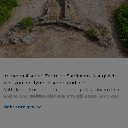
Im geografischen Zentrum Sardiniens, fast gleich
weit von der Tyrrhenischen und der
Mittelmeerküste entfernt, findet jedes Jahr im Dorf
Sèdilo das
Reitturnier der S'Ardia statt
, eine der
authentischsten Volksveranstaltungen der Insel.
Mehr anzeigen
Zwischen dem Nachmittag des
6.
und dem
Morgen des
7.
Juli kommen
Gläubige, Pilger und
Touristen von der ganzen Insel nach Sèdilo, um