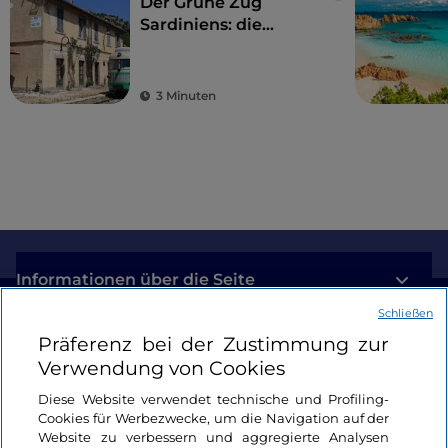
Der Grüne Zug
Sardiniens: die
Wiederentdeckung
der Langsamkeit
3 Minuten
Informationen über die Seite
Schließen
Nützliche Links
Präferenz bei der Zustimmung zur
Verwendung von Cookies
Login
Diese Website verwendet technische und Profiling-
Cookies für Werbezwecke, um die Navigation auf der
Bleiben wir in Kontakt
Website zu verbessern und aggregierte Analysen