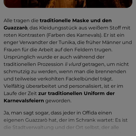
Bildquelle: Offida Vlurd 2 ph Ignacio Maria Coccia
Alle tragen die
traditionelle Maske und den
Guazzarò
, das Kleidungsstück aus weißem Stoff mit
roten Kontrasten (Farben des Karnevals). Er ist ein
enger Verwandter der Tunika, die früher Männer und
Frauen für die Arbeit auf den Feldern trugen.
Ursprünglich wurde er auch während der
traditionellen Prozession
li vlurd
getragen, um nicht
schmutzig zu werden, wenn man die brennenden
und teilweise verkohlten Fackelbündel trägt.
Vielfältig überarbeitet und personalisiert, ist er im
Laufe der Zeit
zur traditionellen Uniform der
Karnevalsfeiern
geworden.
Ja, man sagt sogar, dass jeder in Offida einen
eigenen Guazzarò hat, der im Schrank wartet: Es ist
die Stadtverwaltung und der Ort selbst, der alle
einlädt, ihn zu tragen. Beim Karneval von Offida
ist