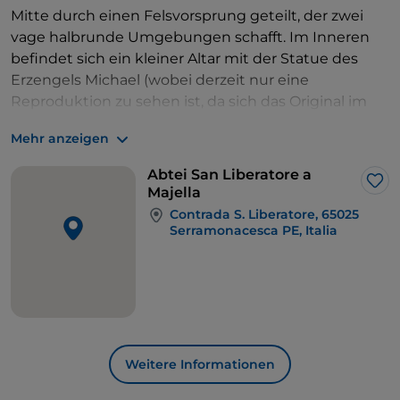
Mitte durch einen Felsvorsprung geteilt, der zwei
vage halbrunde Umgebungen schafft. Im Inneren
befindet sich ein kleiner Altar mit der Statue des
Erzengels Michael (wobei derzeit nur eine
Reproduktion zu sehen ist, da sich das Original im
Museo delle Genti d'Abruzzo in Pescara befindet).
Mehr anzeigen
Anschließend führt der Weg wieder hinauf, bis Sie
die Provinzstraße erreichen, die Lettomanoppello
Abtei San Liberatore a
mit dem Lanciano-Pass verbindet.
Lik
Majella
Hinter Fonte Pirella gelangen Sie an einer
Contrada S. Liberatore, 65025
Rechtskurve links auf einen Schotterweg, der sich
Serramonacesca PE, Italia
dann als Wanderweg fortsetzt. Mit dem Meer im
Blick erreichen Sie, wenn Sie zwischen kleinen
Mauern und alten Steinhäusern auf die
Einsiedelei
von Sant'Onofrio
zuhalten, schließlich die
Abtei San
Liberatore
in
Serramonacesca,
den Abschluss des
„klassischen“ Cammino di Celestino.
Weitere Informationen