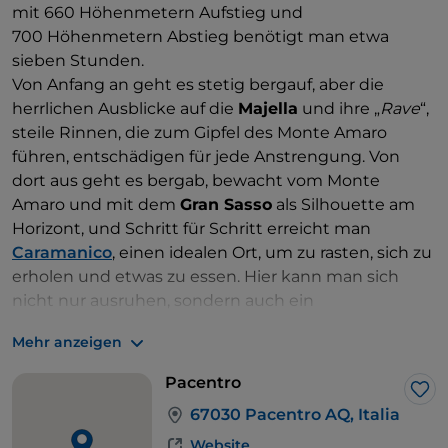
mit 660 Höhenmetern Aufstieg und
700 Höhenmetern Abstieg benötigt man etwa
sieben Stunden.
Von Anfang an geht es stetig bergauf, aber die
herrlichen Ausblicke auf die
Majella
und ihre „
Rave
“,
steile Rinnen, die zum Gipfel des Monte Amaro
führen, entschädigen für jede Anstrengung. Von
dort aus geht es bergab, bewacht vom Monte
Amaro und mit dem
Gran Sasso
als Silhouette am
Horizont, und Schritt für Schritt erreicht man
Caramanico
, einen idealen Ort, um zu rasten, sich zu
erholen und etwas zu essen. Hier kann man sich
nicht nur ausruhen, sondern auch ein
eindrucksvolles historisches
Zentrum
zwischen der
Mehr anzeigen
Kirche San Nicola und dem Viertel San Maurizio
entdecken.
Pacentro
Lik
67030 Pacentro AQ, Italia
Website