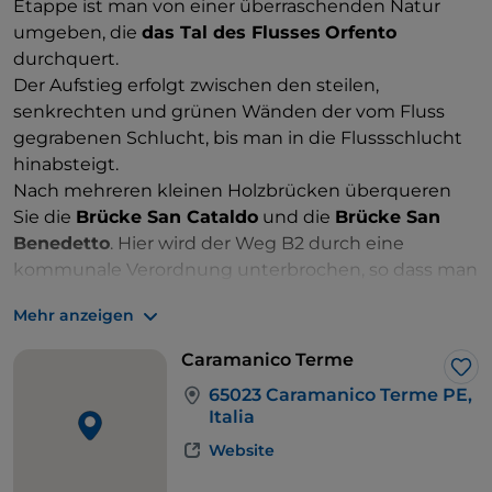
Etappe ist man von einer überraschenden Natur
umgeben, die
das Tal des Flusses
Orfento
durchquert.
Der Aufstieg erfolgt zwischen den steilen,
senkrechten und grünen Wänden der vom Fluss
gegrabenen Schlucht, bis man in die Flussschlucht
hinabsteigt.
Nach mehreren kleinen Holzbrücken überqueren
Sie die
Brücke San Cataldo
und die
Brücke San
Benedetto
. Hier wird der Weg B2 durch eine
kommunale Verordnung unterbrochen, so dass man
auf der gleichen Talseite auf dem Weg S
Mehr anzeigen
weitergehen muss, der in den Buchenwald führt.
Ein einstündiger Aufstieg führt zu den Ruinen
Caramanico Terme
derEinsiedelei von S.
Onofrio all'Orfento
, die
Lik
65023 Caramanico Terme PE,
vollständig in den Fels gehauen ist, und dann
Italia
hinunter ins Tal auf demselben Weg wie auf dem
Website
Hinweg zur Brücke von San Benedetto und der
Abzweigung nach
Decontra
.