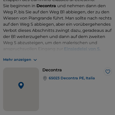
Sie beginnen in
Decontra
und nehmen dann den
Weg P, bis Sie auf den Weg B1 abbiegen, der zu den
Wiesen von Piangrande führt. Man sollte nach rechts
auf den Weg S abbiegen, aber ein vorübergehendes
Verbot dieses Abschnitts zwingt dazu, geradeaus auf
der B1 weiterzugehen und dann auf dem zweiten
Weg S abzusteigen, um den malerischen und
anspruchsvollen Eingang zur
Einsiedelei von S.
Giovanni all'Orfento zu erreichen
,
einem der
Mehr anzeigen
eindrucksvollsten Orte auf dem gesamten Camino,
der sich in 1.227 Metern Höhe an den Felsen
Decontra
klammert.
Lik
65023 Decontra PE, Italia
Für die Bewältigung sind Geschicklichkeit und
Erfahrung erforderlich. Man muss nämlich eine in
den Fels gehauene Leiter hinuntersteigen und dann
vorsichtig auf einem Felsvorsprung entlanggehen:
Der Abschnitt ist offen und für einige Meter muss
man buchstäblich alles geben, um weiter zu