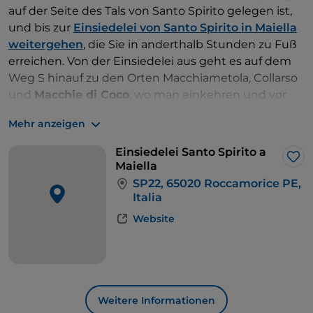
auf der Seite des Tals von Santo Spirito gelegen ist,
und bis zur
Einsiedelei von Santo Spirito in Maiella
weitergehen
, die Sie in anderthalb Stunden zu Fuß
erreichen. Von der Einsiedelei aus geht es auf dem
Weg S hinauf zu den Orten Macchiametola, Collarso
und
Macchie di Coco
, wo man einkehren und vor
der letzten Etappe rasten kann.
Mehr anzeigen
Einsiedelei Santo Spirito a
Lik
Maiella
SP22, 65020 Roccamorice PE,
Italia
Website
Weitere Informationen