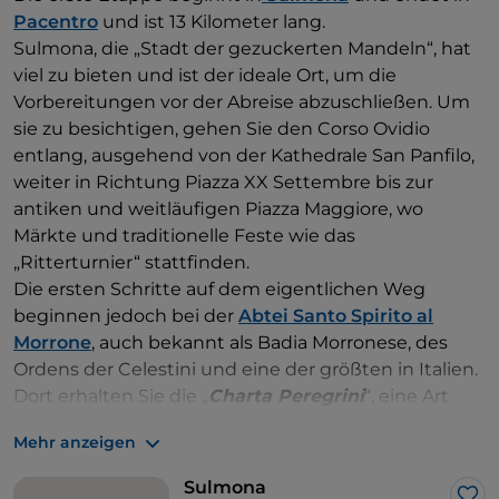
Pacentro
und ist 13 Kilometer lang.
Sulmona, die „Stadt der gezuckerten Mandeln“, hat
viel zu bieten und ist der ideale Ort, um die
Vorbereitungen vor der Abreise abzuschließen. Um
sie zu besichtigen, gehen Sie den Corso Ovidio
entlang, ausgehend von der Kathedrale San Panfilo,
weiter in Richtung Piazza XX Settembre bis zur
antiken und weitläufigen Piazza Maggiore, wo
Märkte und traditionelle Feste wie das
„Ritterturnier“ stattfinden.
Die ersten Schritte auf dem eigentlichen Weg
beginnen jedoch bei der
Abtei Santo Spirito al
Morrone
, auch bekannt als Badia Morronese, des
Ordens der Celestini und eine der größten in Italien.
Dort erhalten Sie die „
Charta Peregrini
“, eine Art
Ausweis, auf dem die Etappen markiert sind, die von
Mehr anzeigen
den Wanderern auf dem Weg passiert werden. Die
Route der ersten Etappe ist einfach, mit einem
Sulmona