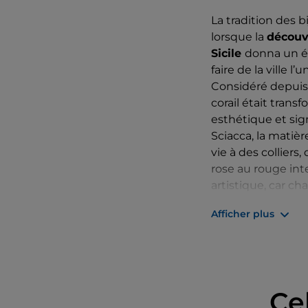
La tradition des b
lorsque la
découv
Sicile
donna un él
faire de la ville 
Considéré depuis 
corail était trans
esthétique et sig
Sciacca, la matiè
vie à des collier
rose au rouge int
artistique, car c
du temps, la trad
Afficher plus
conservé intacte l
bijoux en corail 
expression identit
symbole d’un Made 
Ce