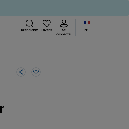
FR
Rechercher
Favoris
Se
connecter
J’aime
r