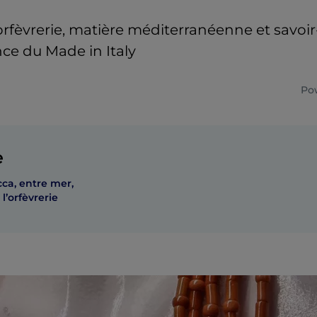
’orfèvrerie, matière méditerranéenne et savoir-
nce du Made in Italy
Po
e
cca, entre mer,
 l’orfèvrerie