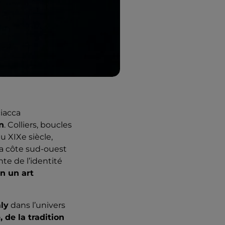
ciacca
n
. Colliers, boucles
u XIXe siècle,
la côte sud-ouest
te de l’identité
n un art
aly
dans l’univers
, de la tradition