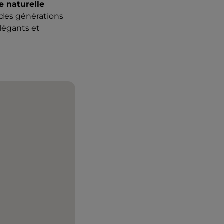
e naturelle
r des générations
légants et