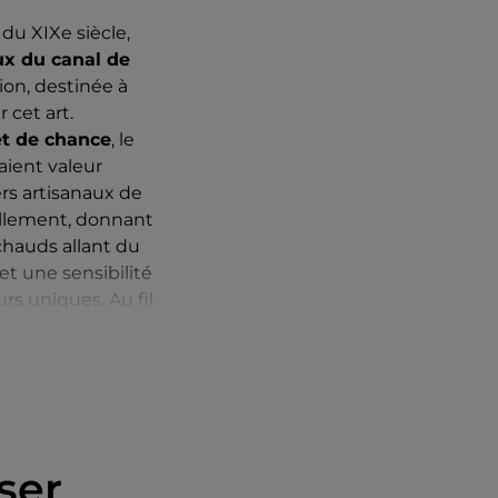
 du XIXe siècle,
ux du canal de
ion, destinée à
 cet art.
et de chance
, le
aient valeur
ers artisanaux de
ellement, donnant
 chauds allant du
et une sensibilité
rs uniques. Au fil
in
, mais a
avec la mer. Les
ement une
artisanal et un
 et la créativité.
ser