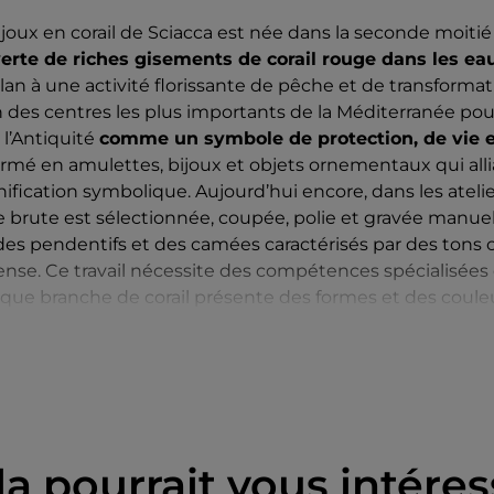
ijoux en corail de Sciacca est née dans la seconde moitié
erte de riches gisements de corail rouge dans les ea
an à une activité florissante de pêche et de transformat
l’un des centres les plus importants de la Méditerranée pour
l’Antiquité
comme un symbole de protection, de vie 
formé en amulettes, bijoux et objets ornementaux qui alli
nification symbolique. Aujourd’hui encore, dans les ateli
re brute est sélectionnée, coupée, polie et gravée manu
s, des pendentifs et des camées caractérisés par des tons
ense. Ce travail nécessite des compétences spécialisées 
haque branche de corail présente des formes et des couleu
ition a évolué en dialoguant avec le
design contempora
a place centrale occupée par le travail manuel et le lien 
de Sciacca ne sont pas seulement des bijoux, mais égal
aire de la Sicile maritime, un témoignage de savoir-faire 
in Italy qui naît de la rencontre entre la nature, l’histoire
la pourrait vous intéres