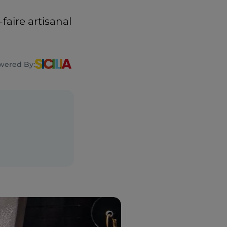
faire artisanal
wered By: