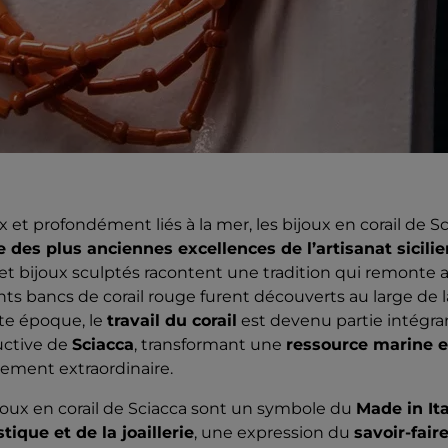
 et profondément liés à la mer, les bijoux en corail de S
e des plus anciennes excellences de l’artisanat sicilie
 et bijoux sculptés racontent une tradition qui remonte a
ts bancs de corail rouge furent découverts au large de 
tte époque, le
travail du corail
est devenu partie intégran
uctive de
Sciacca
, transformant une
ressource marine e
nement extraordinaire.
ijoux en corail de Sciacca sont un symbole du
Made in It
stique et de la joaillerie
, une expression du
savoir-faire