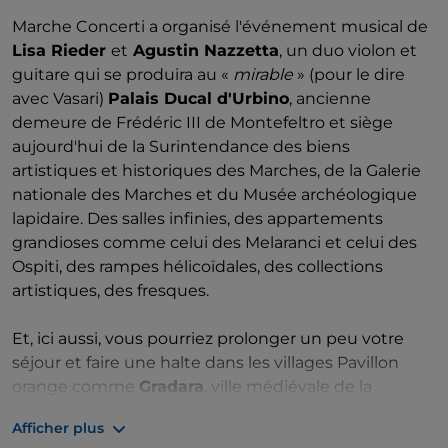
Marche Concerti a organisé l'événement musical de
Lisa Rieder
et
Agustin Nazzetta
, un duo violon et
guitare qui se produira au «
mirable
» (pour le dire
avec Vasari)
Palais Ducal d'Urbino
, ancienne
demeure de Frédéric III de Montefeltro et siège
aujourd'hui de la Surintendance des biens
artistiques et historiques des Marches, de la Galerie
nationale des Marches et du Musée archéologique
lapidaire. Des salles infinies, des appartements
grandioses comme celui des Melaranci et celui des
Ospiti, des rampes hélicoïdales, des collections
artistiques, des fresques.
Et, ici aussi, vous pourriez prolonger un peu votre
séjour et faire une halte dans les villages Pavillon
orange comme
Gradara
, ville médiévale de la
province de Pesaro et Urbino, située sur une colline
Afficher plus
de 142 mètres. Sinon,
Mercatello sul Metauro
, né