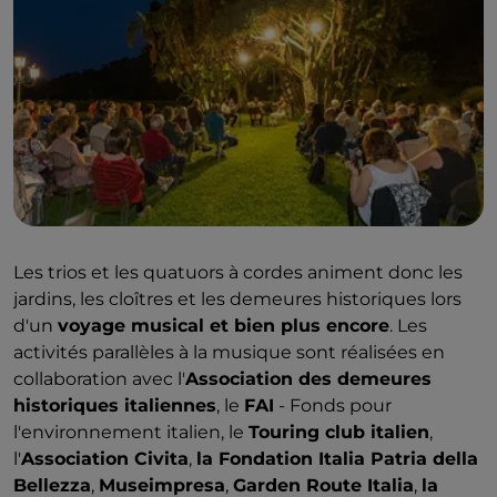
En plus de la musique, les initiatives proposées par
les partenaires du projet offrent au public de
nombreuses idées pour découvrir le territoire : grâce
à l'
ouverture extraordinaire
de demeures
historiques, d'ateliers d'artisans, de dégustations et
bien plus encore, il est possible de visiter des lieux
qui ne sont pas toujours ouverts au public.
Les trios et les quatuors à cordes animent donc les
jardins, les cloîtres et les demeures historiques lors
d'un
voyage musical et bien plus encore
. Les
activités parallèles à la musique sont réalisées en
collaboration avec l'
Association des demeures
historiques italiennes
, le
FAI
- Fonds pour
l'environnement italien, le
Touring club italien
,
l'
Association Civita
,
la Fondation Italia Patria della
Bellezza
,
Museimpresa
,
Garden Route Italia
,
la