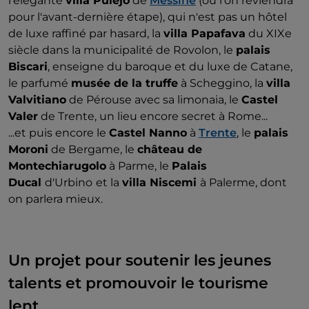
l'élégante
villa Pulejo
de
Messine
(où l'on reviendra
pour l'avant-dernière étape), qui n'est pas un hôtel
de luxe raffiné par hasard, la
villa Papafava
du XIXe
siècle dans la municipalité de Rovolon, le
palais
Biscari
, enseigne du baroque et du luxe de Catane,
le parfumé
musée de la truffe
à Scheggino, la
villa
Valvitiano
de Pérouse avec sa limonaia, le
Castel
Valer
de Trente, un lieu encore secret à Rome...
...et puis encore le
Castel Nanno
à
Trente
, le
palais
Moroni
de Bergame, le
château de
Montechiarugolo
à Parme, le
Palais
Ducal
d'Urbino
et la
villa Niscemi
à Palerme, dont
on parlera mieux.
Un projet pour soutenir les jeunes
talents et promouvoir le tourisme
lent