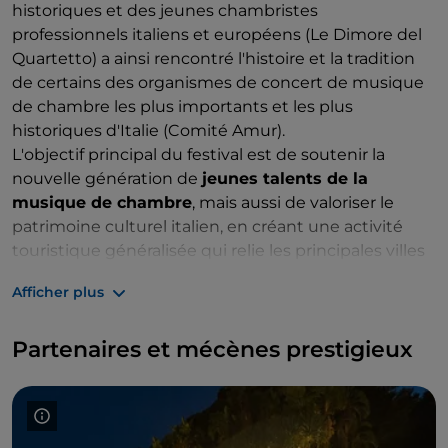
historiques et des jeunes chambristes
professionnels italiens et européens (Le Dimore del
Quartetto) a ainsi rencontré l'histoire et la tradition
de certains des organismes de concert de musique
de chambre les plus importants et les plus
historiques d'Italie (Comité Amur).
L'objectif principal du festival est de soutenir la
nouvelle génération de
jeunes talents de la
musique de chambre
, mais aussi de valoriser le
patrimoine culturel italien, en créant une activité
touristique généralisée qui relie les principales villes
aux banlieues et aux villages, en sollicitant et en
Afficher plus
stimulant la microéconomie locale. En effet,
l'exposition vise à promouvoir un tourisme lent,
Partenaires et mécènes prestigieux
passionné et curieux
, en rapprochant un public
hétérogène de la découverte d'une Italie cachée, en
créant un écosystème composé d'opérateurs
culturels et d'organismes qui préservent le
patrimoine historique et les communautés locales.