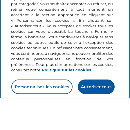
Cyclotourisme
par catégories) vous souhaitez accepter ou refuser, ou
J’aime
les lieux
ouverts pour vous
du Touring club italien, il
Huit villes d'art
retirer votre consentement à tout moment en
y a l'
église anglicane Holy Cross
avec son clocher
italiennes à découvrir
accédant à la section appropriée en cliquant sur
pointu, celle de
S. Giorgio dei Genovesi
et celle de
S.
« Personnaliser les cookies ». En cliquant sur
à vélo
« Autoriser tout », vous acceptez de stocker tous les
Maria in Valverde
, splendide exemple d'art baroque.
cookies sur votre dispositif. La touche « Fermer »
5 minutes
ferme la bannière ; vous continuerez à naviguer sans
cookies ou autres outils de suivi à l’exception des
cookies techniques. En refusant votre consentement,
vous continuerez à naviguer sans pouvoir profiter des
contenus personnalisés en fonction de vos
préférences. Pour plus d’informations sur les cookies,
consultez notre
Politique sur les cookies
Personnalisez les cookies
Autoriser tous
Informations sur le site
Liens utiles
Se connecter