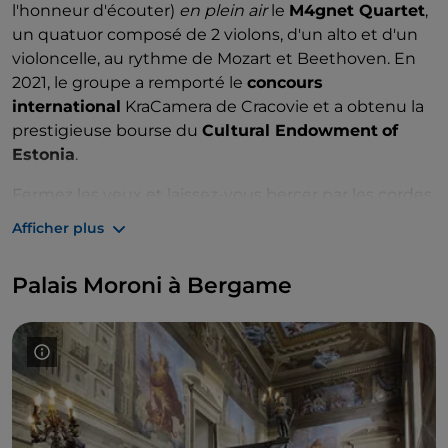
l'honneur d'écouter)
en plein air
le
M4gnet Quartet
,
un quatuor composé de 2 violons, d'un alto et d'un
violoncelle, au rythme de Mozart et Beethoven. En
2021, le groupe a remporté le
concours
international
KraCamera de Cracovie et a obtenu la
prestigieuse bourse du
Cultural Endowment
of
Estonia
.
Fermez les yeux et laissez-vous bercer par les cordes
vibrantes du quatuor et, pendant que vous êtes
Afficher plus
immergé dans la verdure et la mélodie, laissez votre
esprit être influencé par les légendes inquiétantes
Palais Moroni à Bergame
qui planent autour du château. La première est liée à
un
procès de sorcellerie
qui aurait eu lieu ici au
XVIIe siècle, pour lequel 3 jeunes femmes auraient
été condamnées au bûcher : témoignage sculpté
avec 3 croix sur une pierre conservée dans une pièce
au rez-de-chaussée. La deuxième légende raconte
l'histoire de
Melisenda Nanno
et
Ludovico Sporo
,