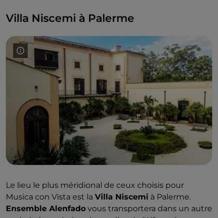
autour de la collégiale des Saints-Pierre-et-Paul, et
Villa Niscemi à Palerme
enfin
Apecchio
, immergé dans des étendues de
bois, de prairies et de sources, sur le mont Néron.
Le lieu le plus méridional de ceux choisis pour
Musica con Vista est la
Villa Niscemi
à Palerme.
Ensemble Alenfado
vous transportera dans un autre