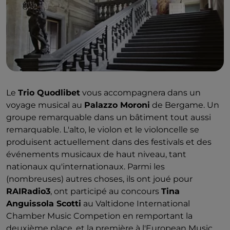
fils de la famille ennemie. Leur amour secret fut
découvert et le père de Melisenda ordonna que les
deux soient murés vivants dans le château : les nuits
de mai, on entend encore leurs gémissements
désespérés
. Heureusement que le concert aura lieu
en septembre...
Le
Trio Quodlibet
vous accompagnera dans un
voyage musical au
Palazzo Moroni
de Bergame. Un
groupe remarquable dans un bâtiment tout aussi
remarquable. L'alto, le violon et le violoncelle se
produisent actuellement dans des festivals et des
événements musicaux de haut niveau, tant
nationaux qu'internationaux. Parmi les
(nombreuses) autres choses, ils ont joué pour
RAIRadio3
, ont participé au concours
Tina
Anguissola Scotti
au Valtidone International
Chamber Music Competion en remportant la
deuxième place, et la première à l'European Music