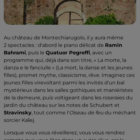
qualité touristique et environnementale : Almenno
San Bartolomeo, à l'intérieur du parc du Romanico,
ou Clusone, où le temps est rythmé par la fascinante
horloge astronomique, puis Sarnico avec ses villas
liberty.
Au château de Montechiarugolo, il y aura même
2 spectacles : d'abord le piano délicat de
Ramin
Bahrami
, puis le
Quatuor Pegreffi
, avec un
programme qui, déjà dans son titre, « La morte, la
danza e le fanciulle » (La mort, la danse et les jeunes
filles), promet mythe, classicisme, rêve. Imaginez ces
jeunes filles virevoltant parmi les invités d'un bal
mystérieux dans les salles gothiques et maniéristes
de la demeure, puis voltigeant dans les roseraies du
jardin du château sur les notes de Schubert et
Stravinsky
, tout comme l'
Oiseau de feu
du méchant
sorcier Kašej.
Lorsque vous vous réveillerez, vous vous rendrez