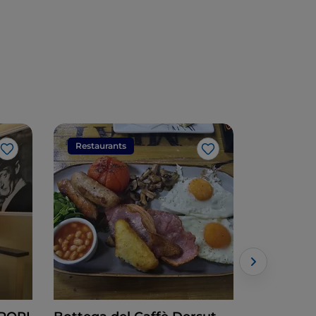
Restaurants
Restaura
Like
Like