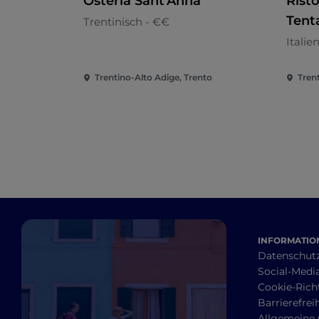
Osteria Sant'Anna
Risto
Tent
Trentinisch - €€
Italie
Trentino-Alto Adige, Trento
Tren
INFORMATION
Datenschut
Social-Media
Cookie-Richt
Barrierefrei
Allgemeine