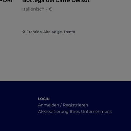
APORI
Bottega del Caffè Dersut
Bar Blue
Italienisch - €
Italienisch 
Trentino-Alto Adige, Trento
Trentino-Al
LOGIN
Anmelden / Registrieren
Akkreditierung Ihres Unternehmens