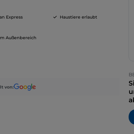
an Express
Haustiere erlaubt
 im Außenbereich
B
S
lt von:
u
a