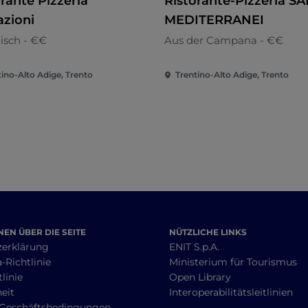
rante Pizzeria
Ristorante-Pizzeria S
azioni
MEDITERRANEI
nisch - €€
Aus der Campana - €€
tino-Alto Adige, Trento
Trentino-Alto Adige, Trento
EN ÜBER DIE SEITE
NÜTZLICHE LINKS
zerklärung
ENIT S.p.A.
-Richtlinie
Ministerium für Tourismus
linie
Open Library
heit
Interoperabilitätsleitlinien
 Geschäftsbedingungen