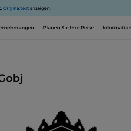
t.
Originaltext
anzeigen.
ernehmungen
Planen Sie Ihre Reise
Informatio
 Gobj