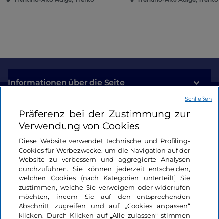
Informationen über die Seite
Schließen
Nützliche Links
Präferenz bei der Zustimmung zur
Verwendung von Cookies
Login
Diese Website verwendet technische und Profiling-
Cookies für Werbezwecke, um die Navigation auf der
Bleiben wir in Kontakt
Website zu verbessern und aggregierte Analysen
durchzuführen. Sie können jederzeit entscheiden,
welchen Cookies (nach Kategorien unterteilt) Sie
zustimmen, welche Sie verweigern oder widerrufen
möchten, indem Sie auf den entsprechenden
Abschnitt zugreifen und auf „Cookies anpassen“
klicken. Durch Klicken auf „Alle zulassen“ stimmen