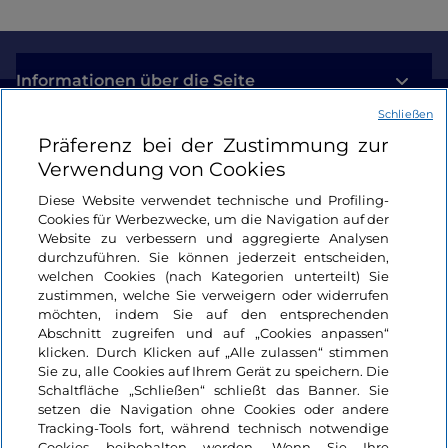
Informationen über die Seite
Schließen
Nützliche Links
Präferenz bei der Zustimmung zur
Verwendung von Cookies
Login
Diese Website verwendet technische und Profiling-
Cookies für Werbezwecke, um die Navigation auf der
Bleiben wir in Kontakt
Website zu verbessern und aggregierte Analysen
durchzuführen. Sie können jederzeit entscheiden,
welchen Cookies (nach Kategorien unterteilt) Sie
zustimmen, welche Sie verweigern oder widerrufen
möchten, indem Sie auf den entsprechenden
Abschnitt zugreifen und auf „Cookies anpassen“
klicken. Durch Klicken auf „Alle zulassen“ stimmen
Sie zu, alle Cookies auf Ihrem Gerät zu speichern. Die
Schaltfläche „Schließen“ schließt das Banner. Sie
setzen die Navigation ohne Cookies oder andere
Tracking-Tools fort, während technisch notwendige
Cookies beibehalten werden. Wenn Sie Ihre