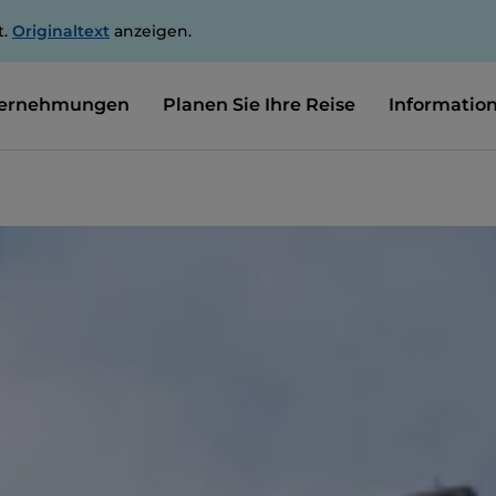
t.
Originaltext
anzeigen.
ernehmungen
Planen Sie Ihre Reise
Informatio