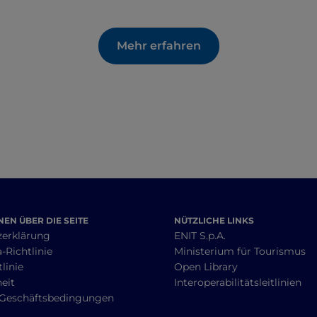
Mehr erfahren
EN ÜBER DIE SEITE
NÜTZLICHE LINKS
zerklärung
ENIT S.p.A.
-Richtlinie
Ministerium für Tourismus
linie
Open Library
heit
Interoperabilitätsleitlinien
 Geschäftsbedingungen