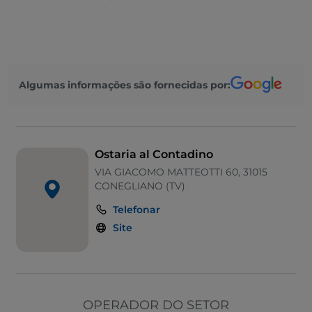
Cocktail
Fala-se inglês
Mastercard
Algumas informações são fornecidas por:
Parque de estacionamento
Mesas de exterior
Visa
Ostaria al Contadino
Wi-Fi
VIA GIACOMO MATTEOTTI 60, 31015
CONEGLIANO (TV)
Área de fumadores
Telefonar
Google Pay
Site
OPERADOR DO SETOR