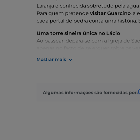
Laranja e conhecida sobretudo pela água
Para quem pretende
visitar Guarcino
, a
cada portal de pedra conta uma história. 
Uma torre sineira única no Lácio
Ao passear, depara-se com a Igreja de São
apenas no facto de se erguer sobre os v
também no seu campanário de vela, uma to
Mostrar mais
Poucas pessoas sabem que é o único exe
O segredo do amaretto
O
Amaretto di Guarcino
, um produto tra
Segundo a lenda, a receita foi oferecid
Algumas informações são fornecidas por:
pela hospitalidade recebida de uma famíl
A provar: um golo da histórica fonte de 
a Vénus. No verão, o Observatório Astron
observação do céu estrelado. Em termos 