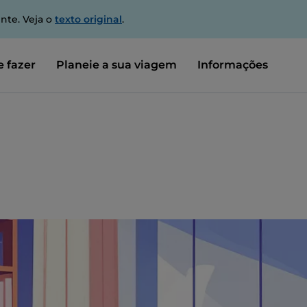
nte. Veja o
texto original
.
 fazer
Planeie a sua viagem
Informações