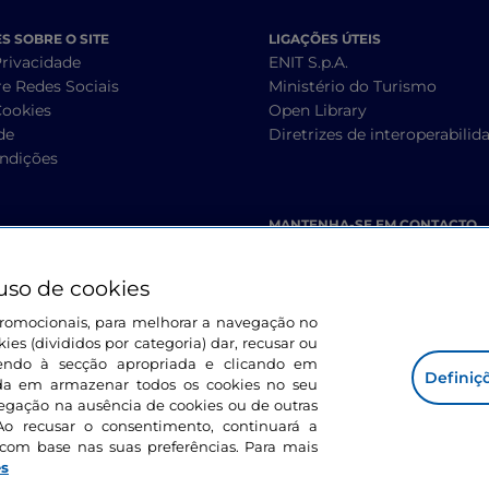
 SOBRE O SITE
LIGAÇÕES ÚTEIS
Privacidade
ENIT S.p.A.
re Redes Sociais
Ministério do Turismo
Cookies
Open Library
de
Diretrizes de interoperabilid
ndições
MANTENHA-SE EM CONTACTO
uso de cookies
s promocionais, para melhorar a navegação no
ies (divididos por categoria) dar, recusar ou
endo à secção apropriada e clicando em
Definiç
corda em armazenar todos os cookies no seu
vegação na ausência de cookies ou de outras
Ao recusar o consentimento, continuará a
com base nas suas preferências. Para mais
es