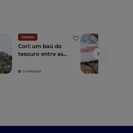
Aldeias
Eno
Gosto
Cori: um baú do
A r
tesouro entre as
atra
Montanhas Lepini
Gab
5 minutos
3 m