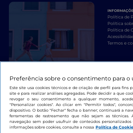
INFORMAÇÕES
Política de 
Política sob
Política de 
Acessibilida
Termos e co
Preferência sobre o consentimento para o 
Este site usa cookies técnicos e de criação de perfil para fin
site e para realizar análises agregadas. Pode decidir a que cook
revogar o seu consentimento a qualquer momento, aced
"Personalizar cookies". Ao clicar em "Permitir todos", con
dispositivo. O botão "Fechar" fecha o banner; continuará a na
ferramentas de rastreamento que não sejam as técnicas. 
navegação sem poder usufruir de conteúdos personalizados 
informações sobre cookies, consulte a nossa
Política de Cooki