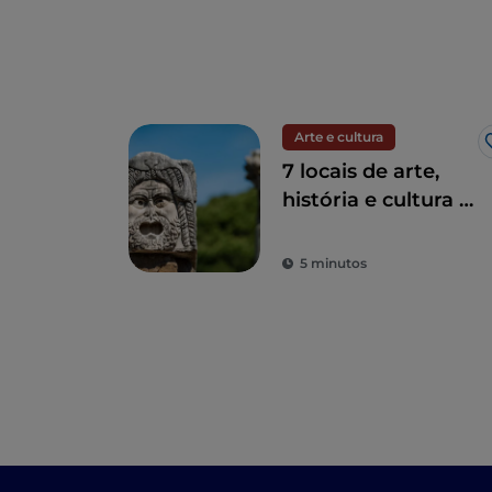
Arte e cultura
7 locais de arte,
história e cultura a
uma hora de Roma
5 minutos