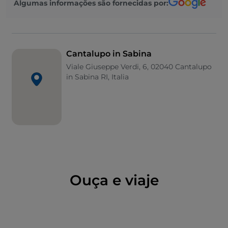
Algumas informações são fornecidas por:
Cícero – são prova disso. Entra-se pela
Porta
Maggiore
, onde duas estátuas quinhentistas de
Mercúrio e Minerva recebem os visitantes. São os
"Bammocci", os bonecos em dialeto, símbolo da
Cantalupo in Sabina
localidade.
Viale Giuseppe Verdi, 6, 02040 Cantalupo
in Sabina RI, Italia
O palácio e o parque
A praça principal é dominada pelo
Palácio Cesi-
Camuccini
: pórtico no rés do chão, arcada no
primeiro piso, duas torres medievais na parte de trás.
No interior, as salas são decoradas com frescos dos
irmãos Zuccari, representando temas mitológicos e
paisagens com ruínas ao estilo de Paul Brill. Giovanni
Battista Camuccini transformou-o em museu após
Ouça e viaje
1862, reunindo pinturas do seu pai Vincenzo, armas e
peças romanas. Ao lado, estende-se o
Parque
Camuccini
, 4 hectares de árvores centenárias,
aberto todos os dias do amanhecer ao anoitecer.