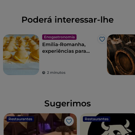
Poderá interessar-lhe
Enogastronomia
Gosto
Emília-Romanha,
experiências para
viver na terra dos
sabores
2 minutos
Sugerimos
Restaurantes
Restaurantes
Gosto