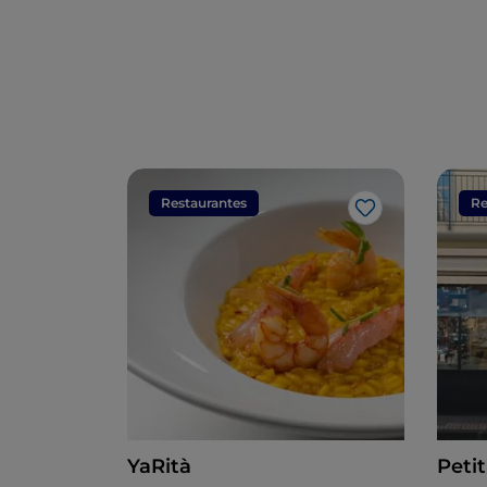
Restaurantes
Re
Gosto
YaRità
Peti