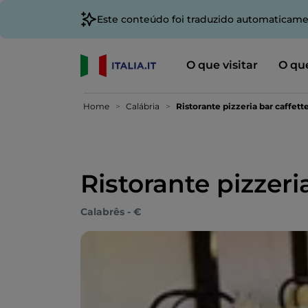
Este conteúdo foi traduzido automaticame
O que visitar
O que
Home
Calábria
Ristorante pizzeria bar caffett
Ristorante pizzeri
Calabrês - €