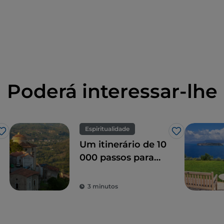
Poderá interessar-lhe
Espiritualidade
Gosto
Gosto
Um itinerário de 10
000 passos para
descobrir o Monte
Sagrado de Laino
3 minutos
Borgo