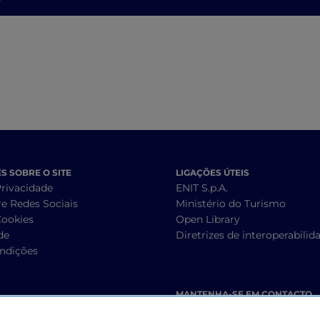
adegas e lojas de
artesanato
 SOBRE O SITE
LIGAÇÕES ÚTEIS
Privacidade
ENIT S.p.A.
re Redes Sociais
Ministério do Turismo
Cookies
Open Library
de
Diretrizes de interoperabilid
ndições
MANTENHA-SE EM CONTACTO