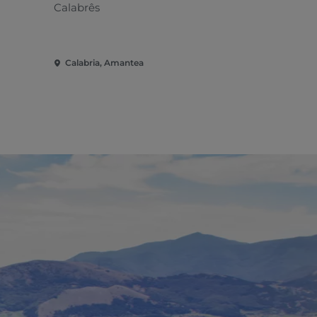
Calabrês
Calabrês
Calabria, Amantea
Calabria, 