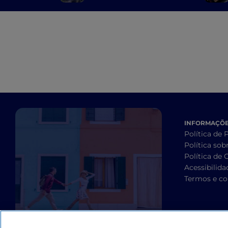
lugares místicos e
aldeias empoleiradas
INFORMAÇÕES
Política de 
Política sob
Política de 
Acessibilida
Termos e co