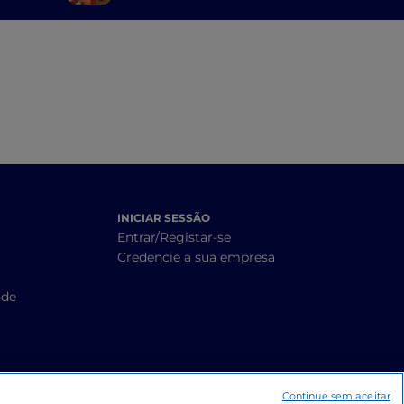
da Calábria
INICIAR SESSÃO
Entrar/Registar-se
Credencie a sua empresa
ade
Continue sem aceitar