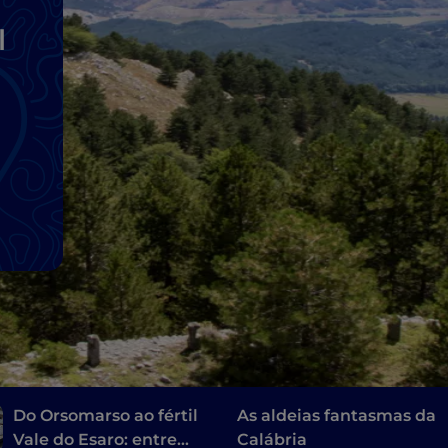
l
Do Orsomarso ao fértil
As aldeias fantasmas da
Vale do Esaro: entre
Calábria