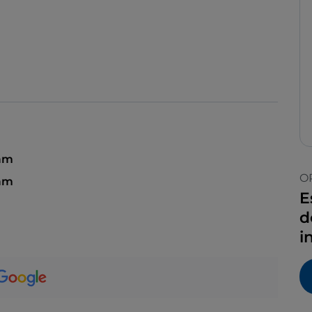
 am
O
 am
E
d
i