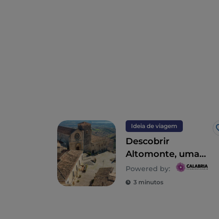
Ideia de viagem
Descobrir
Altomonte, uma
das Aldeias mais
Powered by:
belas de Itália
3 minutos