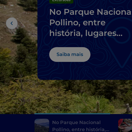
No Parque Naciona
Pollino, entre
história, lugares
místicos e aldeias
empoleiradas
Saiba mais
No Parque Nacional
Pollino, entre história,