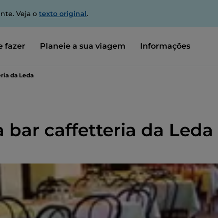
nte. Veja o
texto original
.
 fazer
Planeie a sua viagem
Informações
eria da Leda
a bar caffetteria da Leda