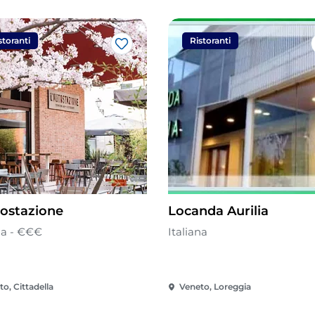
storanti
Ristoranti
Like
tostazione
Locanda Aurilia
na - €€€
Italiana
o, Cittadella
Veneto, Loreggia