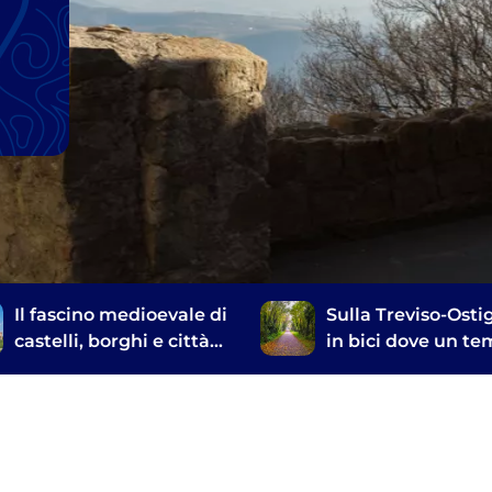
Il fascino medioevale di
Sulla Treviso-Ostig
castelli, borghi e città
in bici dove un t
murate tra i Colli
passavano i treni
Euganei