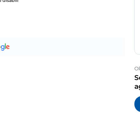
 disabili
O
S
a