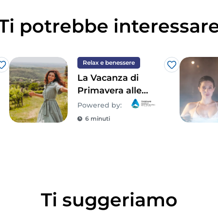
Ti potrebbe interessar
Relax e benessere
Like
Like
La Vacanza di
Primavera alle
Terme di Abano e
Powered by:
Montegrotto, in
6 minuti
Veneto
Ti suggeriamo