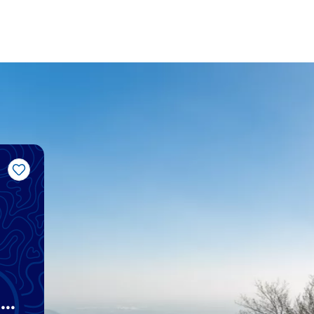
Like
i