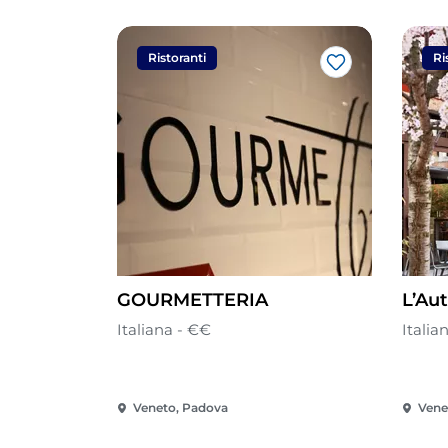
Ristoranti
Ri
Like
GOURMETTERIA
L’Au
Italiana - €€
Italia
Veneto, Padova
Venet