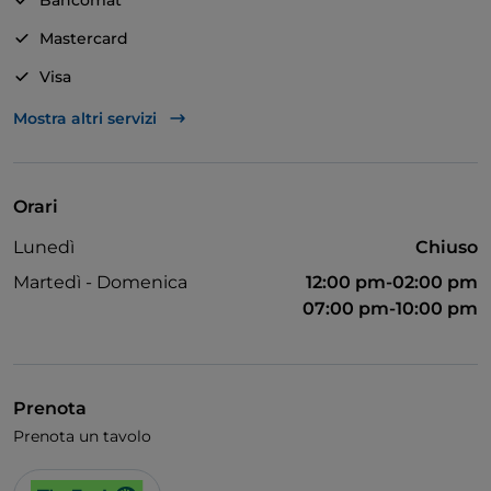
Bancomat
trascorrere una piacevole serata in compagnia degli
Mastercard
amici o della famiglia.
Visa
LA CUCINA - Tutti i piatti proposti dal menù sono
Animali ammessi
Mostra altri servizi
genuini e preparati con materie prime di qualità.
Assolutamente da provare le pappardelle al
Si parla inglese
cinghiale.
Si parla francese
Orari
Lunedì
Chiuso
Martedì - Domenica
12:00 pm-02:00 pm
07:00 pm-10:00 pm
Prenota
Prenota un tavolo