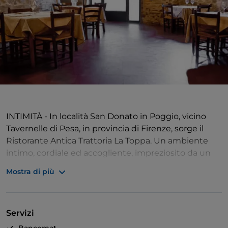
INTIMITÀ - In località San Donato in Poggio, vicino
Tavernelle di Pesa, in provincia di Firenze, sorge il
Ristorante Antica Trattoria La Toppa. Un ambiente
intimo, cordiale ed accogliente, impreziosito da un
arredamento rustico e caratteristico.
Mostra di più
DISPONIBILITA' - Il personale è attento, veloce nel
servizio e sempre disponibile ad esaudire le richieste
Servizi
della clientela. La struttura è il luogo ideale per
consumare una cena di coppia, ma anche per