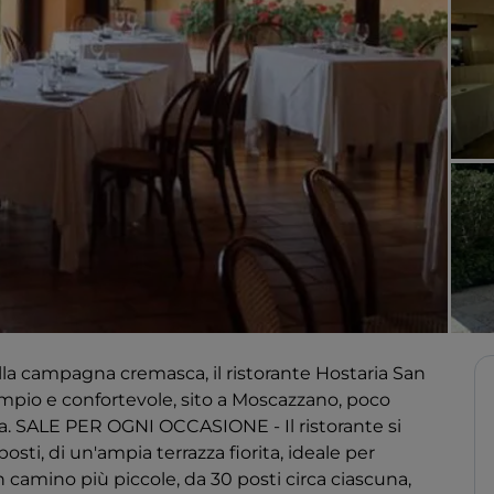
campagna cremasca, il ristorante Hostaria San
 ampio e confortevole, sito a Moscazzano, poco
da. SALE PER OGNI OCCASIONE - Il ristorante si
sti, di un'ampia terrazza fiorita, ideale per
n camino più piccole, da 30 posti circa ciascuna,