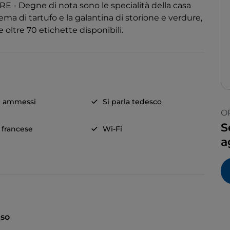
E - Degne di nota sono le specialità della casa
rema di tartufo e la galantina di storione e verdure,
oltre 70 etichette disponibili.
i ammessi
Si parla tedesco
O
S
a francese
Wi-Fi
a
so