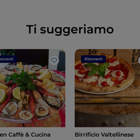
Ti suggeriamo
storanti
Ristoranti
Like
en Caffè & Cucina
Birrificio Valtellinese