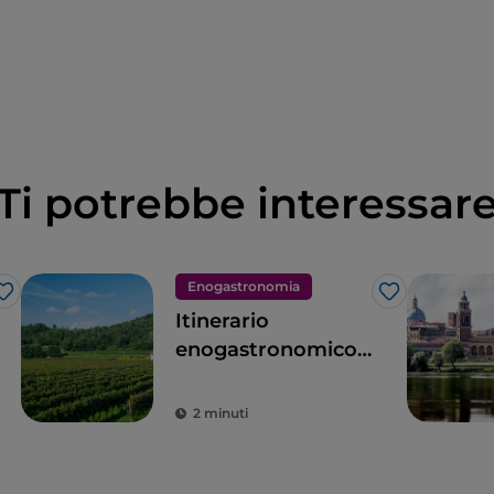
Ti potrebbe interessar
Enogastronomia
Like
Like
Itinerario
enogastronomico
tra i profumi della
Franciacorta
2 minuti