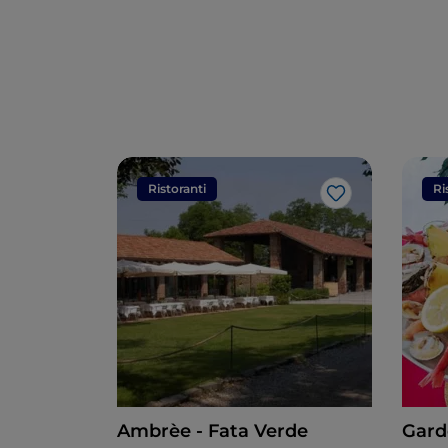
Ristoranti
Ri
Like
Ambrèe - Fata Verde
Gard