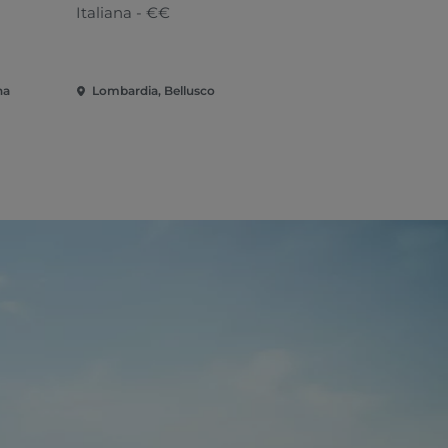
Italiana - €€
Italiana
na
Lombardia, Bellusco
Lombardia