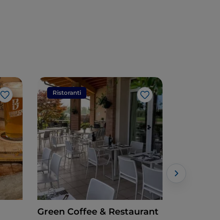
Ristoranti
Ristorant
Like
Like
Green Coffee & Restaurant
Al Carro