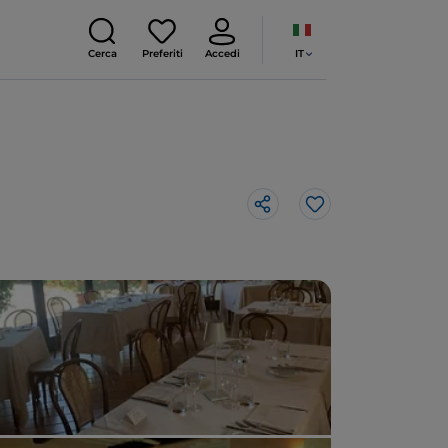
IT
Cerca
Preferiti
Accedi
Like