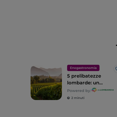
Enogastronomia
5 prelibatezze
lombarde: un
territorio tutto da
Powered by:
gustare
2 minuti