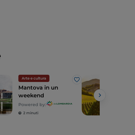
e
Arte e cultura
Eno
Like
Mantova in un
Le 
weekend
del
Powered by:
Powe
2 minuti
5 m