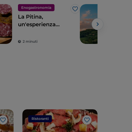
Enogastronomia
Eno
Like
La Pitina,
Friu
un'esperienza
Giul
enogastronomica
gra
Powe
unica
tipi
2 minuti
3 m
Ristoranti
Ristorant
Like
Like