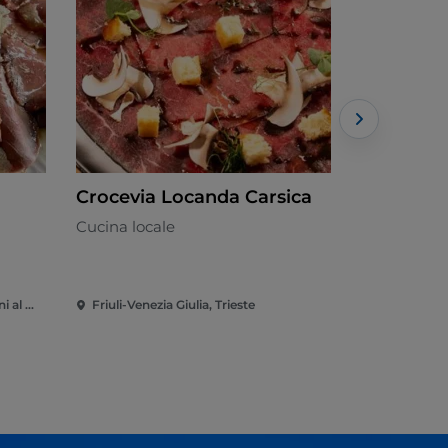
Crocevia Locanda Carsica
Alla Pos
Cucina locale
Pizzeria
Friuli-Venezia Giulia, San Giovanni al Natisone
Friuli-Venezia Giulia, Trieste
Friuli-Venez