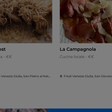
ost
La Campagnola
na - €€
Cucina locale - €€
Friuli-Venezia Giulia, San Pietro al Natisone