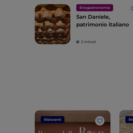
Enogastronomia
San Daniele,
patrimonio italiano
2 minuti
Ristoranti
Ri
Like