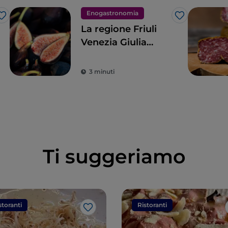
Enogastronomia
Like
Like
La regione Friuli
Venezia Giulia
attraverso la pizza
di Renato Bosco
3 minuti
Ti suggeriamo
storanti
Ristoranti
Like