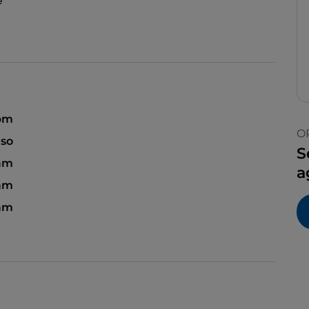
e
 pm
O
so
S
 am
a
 am
 am