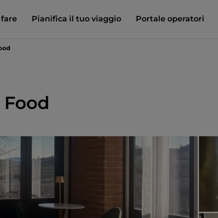
 fare
Pianifica il tuo viaggio
Portale operatori
Food
& Food