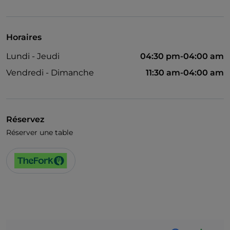
On parle anglais
Matchs de football
Horaires
Visa
Lundi - Jeudi
04:30 pm-04:00 am
Wi-Fi
Vendredi - Dimanche
11:30 am-04:00 am
On parle espagnol
Salle de danse
Réservez
Parking
Réserver une table
Mastercard
Dîner spectacle
On parle français
PayPal
Guichet automatique
Google Pay