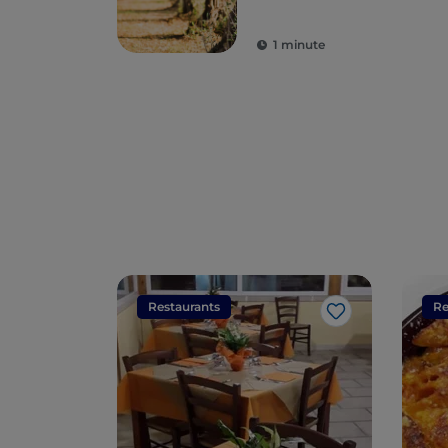
1 minute
Restaurants
Re
J’aime