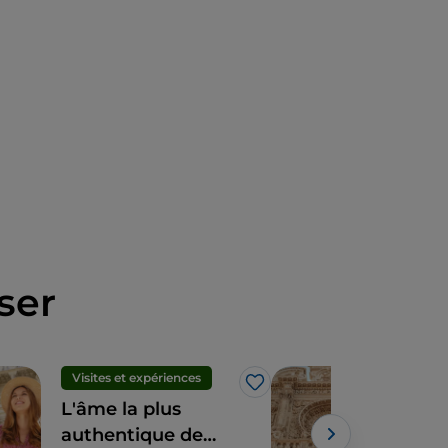
ser
Visites et expériences
Ville
J’aime
L'âme la plus
Lecc
authentique de
baig