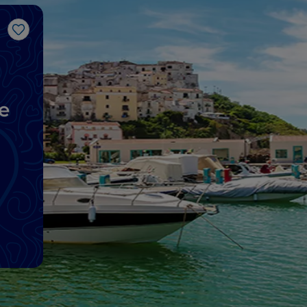
J’aime
e