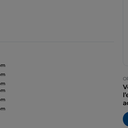
pm
 pm
O
 pm
V
 pm
l
 pm
a
 pm