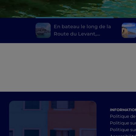
En bateau le long de la
Route du Levant,
d'Otrante à Rodi
Garganico
INFORMATION
Politique de
Politique su
Politique sur