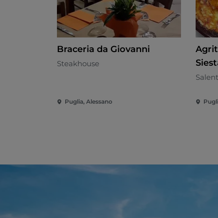
Braceria da Giovanni
Agri
Siest
Steakhouse
Salen
Puglia, Alessano
Pugli