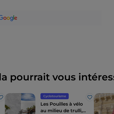
la pourrait vous intéres
Cyclotourisme
J’aime
J’aime
Les Pouilles à vélo
au milieu de trulli,