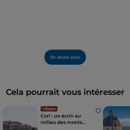
chemin de terre qui mène à la villa.
Que manger et informations pratiques
La spécialité locale est la Falia de Priverno, un pain
traditionnel local qui a obtenu en 2023 une marque
collective géographique et auquel est dédiée la fête
« Falia e Broccoletti » au mois de février. À goûter
En savoir plus
également : mozzarella et viande de bufflonne.
Cela pourrait vous intéresser
Villages
J’aime
Cori : un écrin au
milieu des monts
Lépins