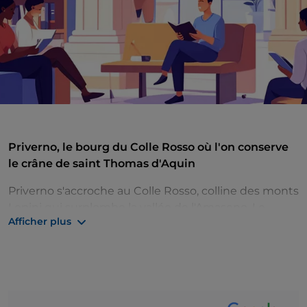
Priverno, le bourg du Colle Rosso où l'on conserve
le crâne de saint Thomas d'Aquin
Priverno s'accroche au Colle Rosso, colline des monts
Lepini qui surplombe la vallée de l'Amaseno. Le
Afficher plus
noyau médiéval s'organise en couronne autour du
sommet, resserré dans une enceinte percée de sept
portes d’accès. Dans la cathédrale est conservé ce
qui est considéré comme le crâne de Thomas
d’Aquin. Le bourg est labellisé « Bandiera Arancione »,
le Drapeau orange du Touring Club Italien.