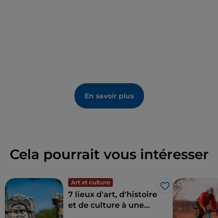
À ne pas manquer : une gorgée d'eau de la source
historique de l'Acqua Filette, que les antiques
romains dédièrent à Vénus. En été, l’observatoire
astronomique de Campo Catino ouvre au public
pour admirer le ciel étoilé. Côté gastronomie, outre
l’amaretto, le jambon de Guarcino bénéficie d’une
appellation d’origine protégée (AOP).
En savoir plus
Cela pourrait vous intéresser
Art et culture
J’aime
7 lieux d'art, d'histoire
et de culture à une
heure de Rome