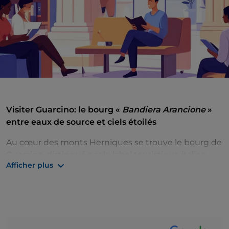
Visiter Guarcino: le bourg «
Bandiera Arancione
»
entre eaux de source et ciels étoilés
Au cœur des monts Herniques se trouve le bourg de
Guarcino, distingué par le label touristique italien «
Afficher plus
Bandiera Arancione
» (étendard orange), réputé pour
l’eau de ses sources et le ciel de Campo Catino. Si
vous souhaitez visiter Guarcino, l'expérience
commence par ses ruelles médiévales, où chaque
portail de pierre raconte une histoire. Un lieu resté
authentique.