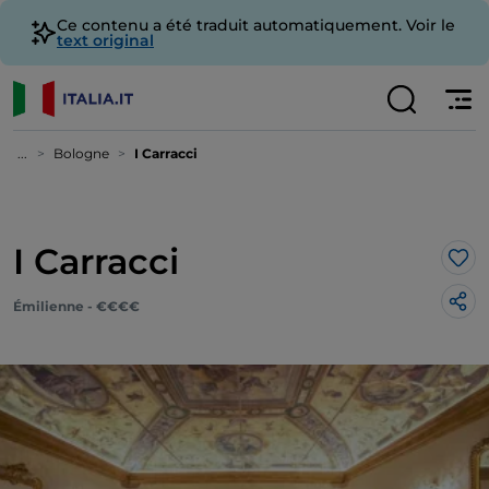
Ce contenu a été traduit automatiquement. Voir le
text original
...
Bologne
I Carracci
I Carracci
J’a
Émilienne - €€€€