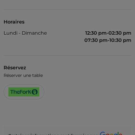
UnionPay via TheFork PAY
Visa
Horaires
Accès handicapés
Lundi - Dimanche
12:30 pm-02:30 pm
Animaux admis
07:30 pm-10:30 pm
On parle anglais
Wi-Fi
Réservez
Réserver une table