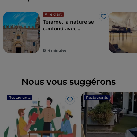
Ville d’art
J’aime
Térame, la nature se
confond avec
l'histoire
4 minutes
Nous vous suggérons
Restaurants
Restaurants
J’aime