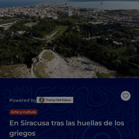
Me g
Powered by
Arte y cultura
En Siracusa tras las huellas de los
griegos