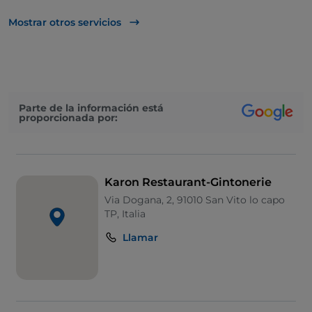
Visa
Mostrar otros servicios
Acceso para inválidos
Se admiten animales
Baño para inválidos
Parte de la información está
proporcionada por:
Se habla inglés
Karon Restaurant-Gintonerie
Via Dogana, 2, 91010 San Vito lo capo
TP, Italia
Llamar